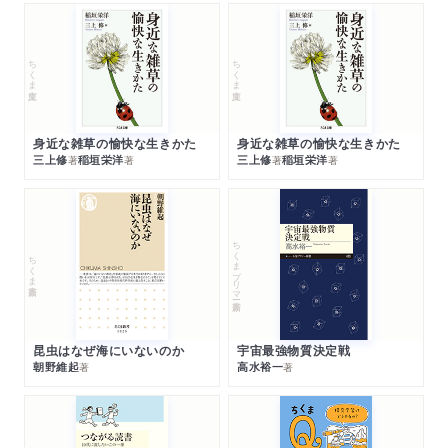
ちくま文庫
ちくま文庫
身近な雑草の愉快な生きかた
身近な雑草の愉快な生きかた
三上修
稲垣栄洋
三上修
稲垣栄洋
著
著
著
著
ちくまプリマー新書
ちくま新書
昆虫はなぜ海にいないのか
宇宙最強物質決定戦
朝野維起
高水裕一
著
著