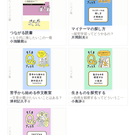
ちくまプリマー新書
シリーズ・全集
マイテーマの探し方
つながる読書
─探究学習ってどうやるの？
片岡則夫
著
─１０代に推したいこの一冊
小池陽慈
編
シリーズ・全集
シリーズ・全集
苦手から始める作文教室
生きものを探究する
─文章が書けたらいいことはある？
─自然を観察するってどういうこと？
津村記久子
小島渉
著
著
シリーズ・全集