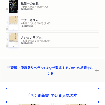
星新一の思想
─予見・冷笑・賢慮のひと
浅羽通明
著
アナーキズム
ちくま新書
─名著でたどる日本思想入門
浅羽通明
著
ナショナリズム
ちくま新書
─名著でたどる日本思想入門
浅羽通明
著
『「反戦・脱原発リベラル」はなぜ敗北するのか』の感想をお
くる
「ちくま新書」でいま人気の本