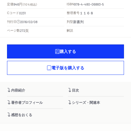
円
定価
ISBN
946
（10％税込）
978-4-480-06883-5
Cコード
整理番号
0231
１１６８
新書判
刊行日
判型
2016/02/08
頁
ページ数
解説
272
購入する
電子版を購入する
内容紹介
目次
著作者プロフィール
シリーズ・関連本
感想をおくる