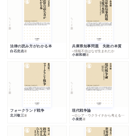
ちくま新書
ちくま新書
法律の読み方がわかる本
兵庫県知事問題 失敗の本質
白石忠志
─情報不信はなぜ生まれたか
著
小林和樹
著
ちくま新書
ちくま新書
フォークランド戦争
現代戦争論
北川敬三
─ロシア・ウクライナから考える世界の行方
著
小泉悠
著