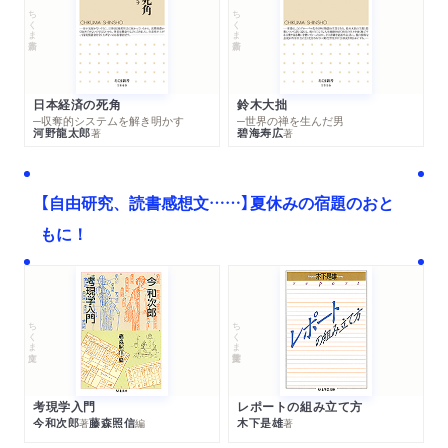
ちくま新書
ちくま新書
日本経済の死角
鈴木大拙
─収奪的システムを解き明かす
─世界の禅を生んだ男
河野龍太郎
碧海寿広
著
著
【自由研究、読書感想文……】夏休みの宿題のおと
もに！
ちくま文庫
ちくま学芸文庫
考現学入門
レポートの組み立て方
今和次郎
藤森照信
木下是雄
著
編
著