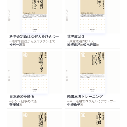
ちくま新書
ちくま新書
科学否定論はなぜ人をひきつけるのか
世界政治３
─地球平面説から反ワクチンまで
─政党政治のゆくえ
松村一志
岩崎正洋
松尾秀哉
著
編
編
ちくま新書
ちくま新書
日本経済を診る
読書思考トレーニング
─シン・競争の作法
─ＡＩ活用でロジカルにアウトプットする技法
齊藤誠
中崎倫子
著
著