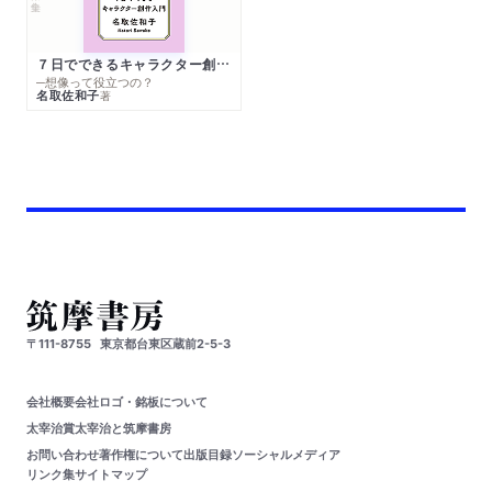
７日でできるキャラクター創作入門
─想像って役立つの？
名取佐和子
著
〒111-8755
東京都台東区蔵前2-5-3
会社概要
会社ロゴ・銘板について
太宰治賞
太宰治と筑摩書房
お問い合わせ
著作権について
出版目録
ソーシャルメディア
リンク集
サイトマップ