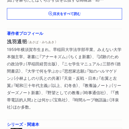
反対デモは昭和の安保政策へ影響を与えたか？ ほか）
目次をすべて読む
第３章 他者―リベラルは「ビジネス」を巻き込めるか（デモは
居心地がいい―松沢呉一氏が語る本音
そんなデモでは拡がっていかない
著作者プロフィール
デモへ行くと友だちに引かれる―初心者の退路を断つ戦略 ほ
浅羽通明
（ あさば・みちあき ）
か）
1959年横須賀市生まれ。早稲田大学法学部卒業。みえない大学
本舗主宰。著書に『アナーキズム』（ちくま新書）、『試験のため
の政治学』（早稲田経営出版）、『ニセ学生マニュアル』三部作（徳
間書店）、『大学で何を学ぶか』『思想家志願』『知のハルマゲド
ン』（小林よしのり氏との共著）『天皇・反戦・日本』『右翼と左
翼』『昭和三十年代主義』（以上、幻冬舎）、『教養論ノート』（リー
ダーズノート新書）、『野望としての教養』（時事通信社）、『「携
帯電話的人間」とは何か』（宝島社）、『時間ループ物語論』（洋泉
社）ほか多数。
シリーズ・関連本