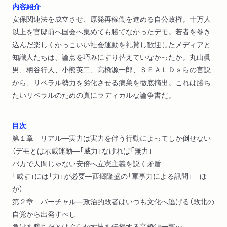
内容紹介
安保関連法を成立させ、原発再稼働を進める自公政権。十万人
以上を官邸前へ国会へ集めても勝てなかったデモ。若者を巻き
込んだ楽しくかっこいい社会運動を礼賛し歓迎したメディアと
知識人たちは、論点を巧みにすり替えていなかったか。丸山眞
男、柄谷行人、小熊英二、高橋源一郎、ＳＥＡＬＤｓらの言説
から、リベラル勢力を劣化させる病巣を徹底摘出。これは勝ち
たいリベラルのための真にラディカルな論争書だ。
目次
第１章 リアル―実力は実力を伴う行動によってしか倒せない
（デモとは示威運動―「威力」なければ「無力」
バカで人間じゃない安倍へ立憲主義を説く矛盾
「威す」には「力」が必要―西郷隆盛の「軍事力による訊問」 ほ
か）
第２章 バーチャル―政治的敗者はいつも文化へ逃げる（敗北の
自覚から出発すべし
負けを勝ちだとはぐらかす技を伝授する高橋源一郎