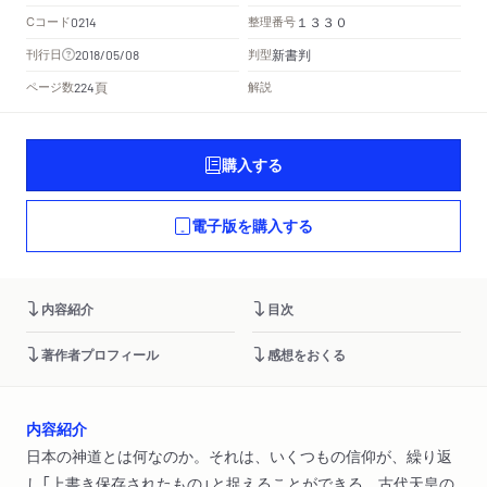
Cコード
整理番号
0214
１３３０
新書判
刊行日
判型
2018/05/08
頁
ページ数
解説
224
購入する
電子版を購入する
内容紹介
目次
著作者プロフィール
感想をおくる
内容紹介
日本の神道とは何なのか。それは、いくつもの信仰が、繰り返
し「上書き保存されたもの」と捉えることができる。古代天皇の