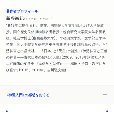
著作者プロフィール
新谷尚紀
（ しんたに・たかのり ）
1948年広島生まれ。現在、國學院大学文学部および大学院教
授。国立歴史民俗博物館名誉教授・総合研究大学院大学名誉教
授。社会学博士（慶應義塾大学）。早稲田大学第一文学部史学科
卒業。同大学院文学研究科史学専攻博士後期課程単位取得。『伊
勢神宮と出雲大社――「日本」と「天皇」の誕生』『伊勢神宮と三種
の神器――古代日本の祭祀と天皇』(2009、2013年講談社メチ
エ)『葬儀の変遷史』『民俗学とは何か――柳田・折口・渋沢に学
び直す』(2015、2011年、吉川弘文館)
『神道入門』の感想をおくる