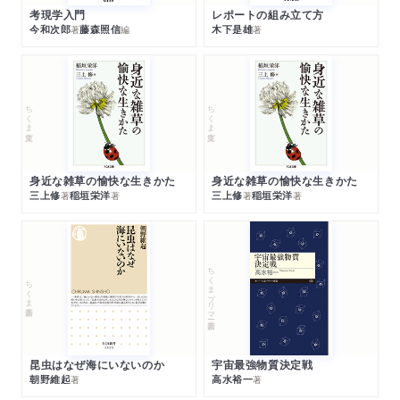
考現学入門
レポートの組み立て方
今和次郎
藤森照信
木下是雄
著
編
著
ちくま文庫
ちくま文庫
身近な雑草の愉快な生きかた
身近な雑草の愉快な生きかた
三上修
稲垣栄洋
三上修
稲垣栄洋
著
著
著
著
ちくまプリマー新書
ちくま新書
昆虫はなぜ海にいないのか
宇宙最強物質決定戦
朝野維起
高水裕一
著
著