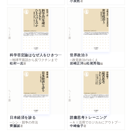
小泉悠
著
ちくま新書
ちくま新書
科学否定論はなぜ人をひきつけるのか
世界政治３
─地球平面説から反ワクチンまで
─政党政治のゆくえ
松村一志
岩崎正洋
松尾秀哉
著
編
編
ちくま新書
ちくま新書
日本経済を診る
読書思考トレーニング
─シン・競争の作法
─ＡＩ活用でロジカルにアウトプットする技法
齊藤誠
中崎倫子
著
著