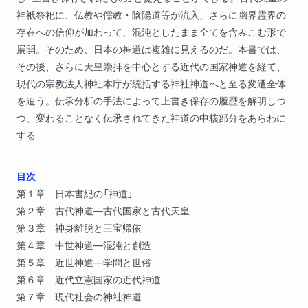
神祇祭祀に、仏教や儒教・陰陽道等が流入、さらに幽界霊界の
存在への信仰が加わって、混沌としたまま全てを含みこむ形で
展開。そのため、日本の神道は複雑に見えるのだ。本書では、
その後、さらに天皇崇拝を中心とする近代の国家神道を経て、
現代の宗教法人神社本庁が統括する神社神道へと至る変遷全体
を追う。伝承分析の手法によって上書き保存の履歴を解明しつ
つ、変わることなく伝承されてきた神道の中核部分をあらわに
する
目次
第１章 日本書紀の「神道」
第２章 古代神道―古代国家と古代天皇
第３章 神身離脱と三宝帰依
第４章 中世神道―混沌と創造
第５章 近世神道―学問と世俗
第６章 近代立憲国家の近代神道
第７章 現代社会の神社神道