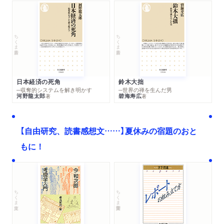
ちくま新書
ちくま新書
日本経済の死角
鈴木大拙
─収奪的システムを解き明かす
─世界の禅を生んだ男
河野龍太郎
碧海寿広
著
著
【自由研究、読書感想文……】夏休みの宿題のおと
もに！
ちくま文庫
ちくま学芸文庫