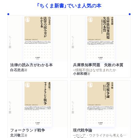
「ちくま新書」でいま人気の本
ちくま新書
ちくま新書
法律の読み方がわかる本
兵庫県知事問題 失敗の本質
白石忠志
─情報不信はなぜ生まれたか
著
小林和樹
著
ちくま新書
ちくま新書
フォークランド戦争
現代戦争論
北川敬三
─ロシア・ウクライナから考える世界の行方
著