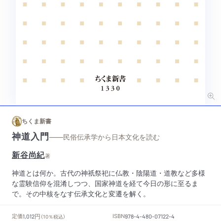
ちくま新書
神道入門
——民俗伝承学から日本文化を読む
新谷尚紀
著
神道とは何か。古代の神祇祭祀に仏教・陰陽道・道教など多様
な霊験信仰を混淆しつつ、国家神道を経て今日の形に至るま
で。その中核をなす伝承文化と変遷を解く。
円
定価
ISBN
1,012
（10％税込）
978-4-480-07122-4