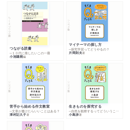
ちくまプリマー新書
シリーズ・全集
マイテーマの探し方
つながる読書
─探究学習ってどうやるの？
片岡則夫
著
─１０代に推したいこの一冊
小池陽慈
編
シリーズ・全集
シリーズ・全集
苦手から始める作文教室
生きものを探究する
─文章が書けたらいいことはある？
─自然を観察するってどういうこと？
津村記久子
小島渉
著
著