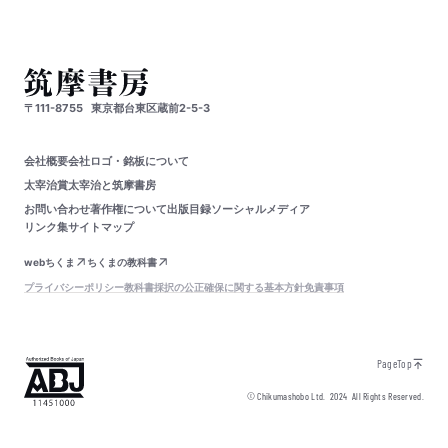
〒111-8755
東京都台東区蔵前2-5-3
会社概要
会社ロゴ・銘板について
太宰治賞
太宰治と筑摩書房
お問い合わせ
著作権について
出版目録
ソーシャルメディア
リンク集
サイトマップ
webちくま
ちくまの教科書
プライバシーポリシー
教科書採択の公正確保に関する基本方針
免責事項
PageTop
© Chikumashobo Ltd.
2024
All Rights Reserved.