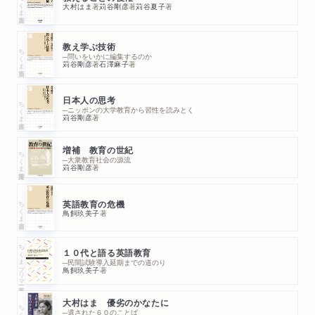
ちくま新書
大村はま
著
苅谷剛彦
著
苅谷夏子
著
教え学ぶ技術
ちくま新書
─問いをいかに編集するのか
苅谷剛彦
著
石澤麻子
著
日本人の思考
ちくま新書
─ニッポンの大学教育から習性を読みとく
苅谷剛彦
著
増補 教育の世紀
ちくま学芸文庫
─大衆教育社会の源流
苅谷剛彦
著
ちくま新書
英語教育の危機
鳥飼玖美子
著
ちくまプリマー新書
１０代と語る英語教育
─民間試験導入延期までの道のり
鳥飼玖美子
著
大村はま 優劣のかなたに
ちくま学芸文庫
─遺された６０のことば