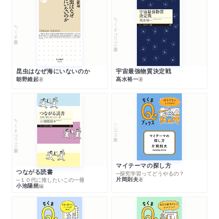
ちくまプリマー新書
ちくま新書
昆虫はなぜ海にいないのか
宇宙最強物質決定戦
朝野維起
高水裕一
著
著
ちくまプリマー新書
シリーズ・全集
マイテーマの探し方
つながる読書
─探究学習ってどうやるの？
片岡則夫
著
─１０代に推したいこの一冊
小池陽慈
編