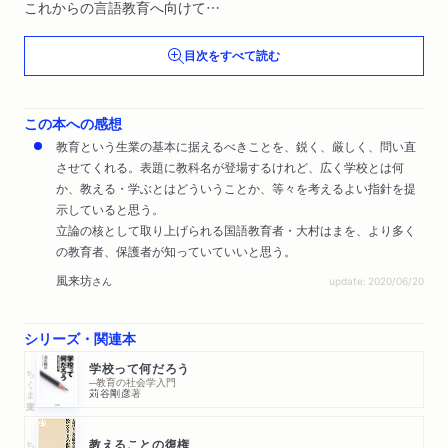
これからの言語教育へ向けて
大学入試改革を考える
目次をすべて読む
徹底的に読み、書き、考える―ことばの力の鍛え方）
この本への感想
教育という生業の基本に据えるべきことを、鋭く、厳しく、問い直
させてくれる。表題に教科名が登場するけれど、広く学校とは何
か、教える・学ぶとはどういうことか、等々を考えるよい指針を提
示していると思う。
立論の核として取り上げられる国語教育者・大村はまを、より多く
の教育者、保護者が知っていていいと思う。
風来坊
さん
update: 2020/06/20
シリーズ・関連本
学校って何だろう
ちくま文庫
─教育の社会学入門
苅谷剛彦
著
教えることの復権