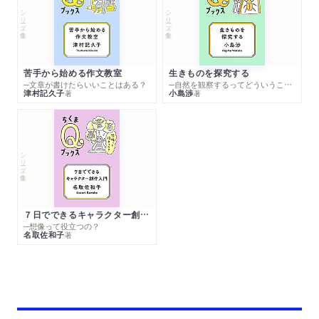
シリーズ・全集
シリーズ・全集
苦手から始める作文教室
生きものを探究する
─文章が書けたらいいことはある？
─自然を観察するってどういうこと？
津村記久子
小島渉
著
著
シリーズ・全集
７日でできるキャラクター創作入門
─想像って役立つの？
名取佐和子
著