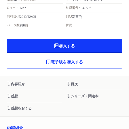
Cコード
整理番号
0237
１４５５
新書判
刊行日
判型
2019/12/05
頁
ページ数
解説
256
購入する
電子版を購入する
内容紹介
目次
感想
シリーズ・関連本
感想をおくる
内容紹介