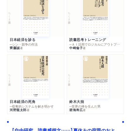
ちくま新書
ちくま新書
日本経済を診る
読書思考トレーニング
─シン・競争の作法
─ＡＩ活用でロジカルにアウトプットする技法
齊藤誠
中崎倫子
著
著
ちくま新書
ちくま新書
日本経済の死角
鈴木大拙
─収奪的システムを解き明かす
─世界の禅を生んだ男
河野龍太郎
碧海寿広
著
著
【自由研究、読書感想文……】夏休みの宿題のおと