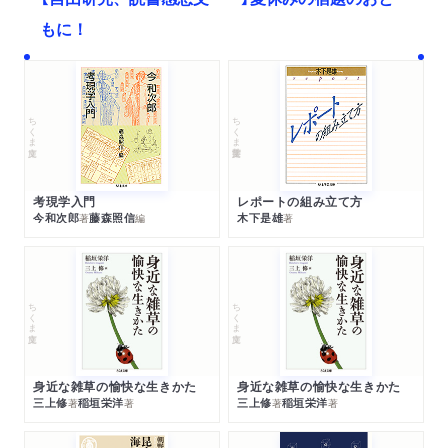
もに！
ちくま文庫
ちくま学芸文庫
考現学入門
レポートの組み立て方
今和次郎
藤森照信
木下是雄
著
編
著
ちくま文庫
ちくま文庫
身近な雑草の愉快な生きかた
身近な雑草の愉快な生きかた
三上修
稲垣栄洋
三上修
稲垣栄洋
著
著
著
著