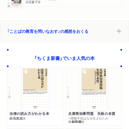
苅谷夏子
著
『ことばの教育を問いなおす』の感想をおくる
「ちくま新書」でいま人気の本
ちくま新書
ちくま新書
法律の読み方がわかる本
兵庫県知事問題 失敗の本質
白石忠志
─情報不信はなぜ生まれたか
著
小林和樹
著