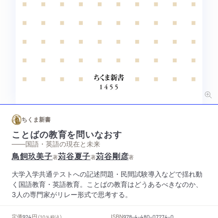
ちくま新書
ことばの教育を問いなおす
——国語・英語の現在と未来
鳥飼玖美子
苅谷夏子
苅谷剛彦
著
著
著
大学入学共通テストへの記述問題・民間試験導入などで揺れ動
く国語教育・英語教育。ことばの教育はどうあるべきなのか、
3人の専門家がリレー形式で思考する。
円
定価
ISBN
924
（10％税込）
978-4-480-07274-0