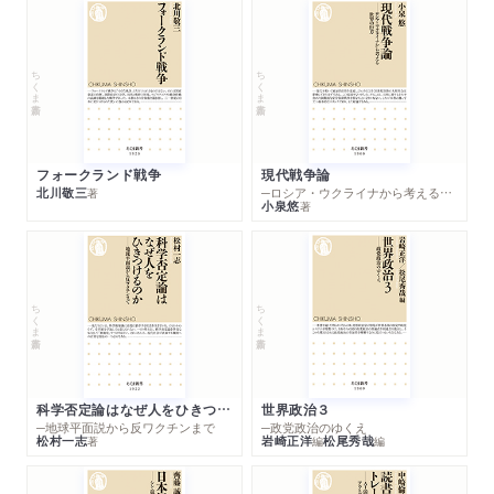
ちくま新書
ちくま新書
フォークランド戦争
現代戦争論
北川敬三
─ロシア・ウクライナから考える世界の行方
著
小泉悠
著
ちくま新書
ちくま新書
科学否定論はなぜ人をひきつけるのか
世界政治３
─地球平面説から反ワクチンまで
─政党政治のゆくえ
松村一志
岩崎正洋
松尾秀哉
著
編
編