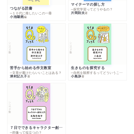
マイテーマの探し方
つながる読書
─探究学習ってどうやるの？
片岡則夫
著
─１０代に推したいこの一冊
小池陽慈
編
シリーズ・全集
シリーズ・全集
苦手から始める作文教室
生きものを探究する
─文章が書けたらいいことはある？
─自然を観察するってどういうこと？
津村記久子
小島渉
著
著
シリーズ・全集
７日でできるキャラクター創作入門
─想像って役立つの？