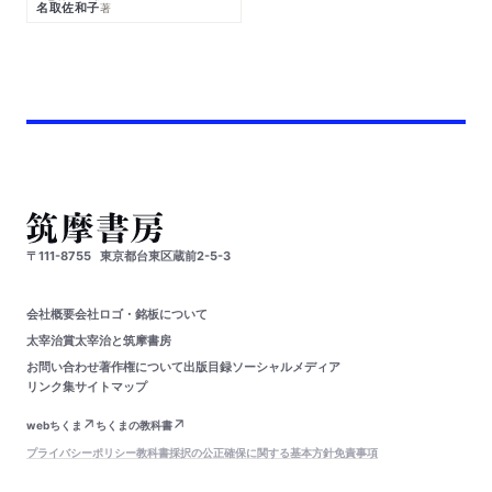
名取佐和子
著
〒111-8755
東京都台東区蔵前2-5-3
会社概要
会社ロゴ・銘板について
太宰治賞
太宰治と筑摩書房
お問い合わせ
著作権について
出版目録
ソーシャルメディア
リンク集
サイトマップ
webちくま
ちくまの教科書
プライバシーポリシー
教科書採択の公正確保に関する基本方針
免責事項