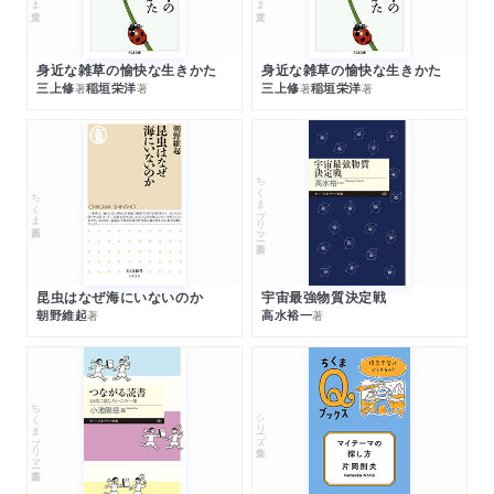
身近な雑草の愉快な生きかた
身近な雑草の愉快な生きかた
三上修
稲垣栄洋
三上修
稲垣栄洋
著
著
著
著
ちくまプリマー新書
ちくま新書
昆虫はなぜ海にいないのか
宇宙最強物質決定戦
朝野維起
高水裕一
著
著
ちくまプリマー新書
シリーズ・全集