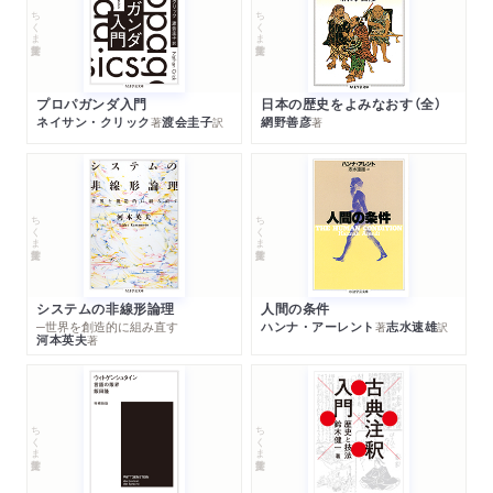
ちくま学芸文庫
ちくま学芸文庫
プロパガンダ入門
日本の歴史をよみなおす（全）
ネイサン・クリック
渡会圭子
網野善彦
著
訳
著
ちくま学芸文庫
ちくま学芸文庫
システムの非線形論理
人間の条件
─世界を創造的に組み直す
ハンナ・アーレント
志水速雄
著
訳
河本英夫
著
ちくま学芸文庫
ちくま学芸文庫