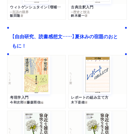
ウィトゲンシュタイン〔増補新版〕
古典注釈入門
─言語の限界
─歴史と技法
飯田隆
鈴木健一
著
著
【自由研究、読書感想文……】夏休みの宿題のおと
もに！
ちくま文庫
ちくま学芸文庫
考現学入門
レポートの組み立て方
今和次郎
藤森照信
木下是雄
著
編
著
ちくま文庫
ちくま文庫