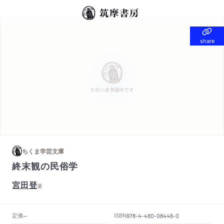
share
share
ちくま学芸文庫
終末観の民俗学
宮田登
著
定価
ISBN
--
978-4-480-08446-0