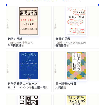
ちくま学芸文庫
ちくま学芸文庫
翻訳の常識
修辞的思考
─読解力から翻訳力へ
─論理でとらえきれぬもの
朱牟田夏雄
香西秀信
著
著
ちくま学芸文庫
ちくま学芸文庫
科学的発見のパターン
日本詩歌の特質
Ｎ．Ｒ．ハンソン
村上陽一郎
大岡信
著
訳
著