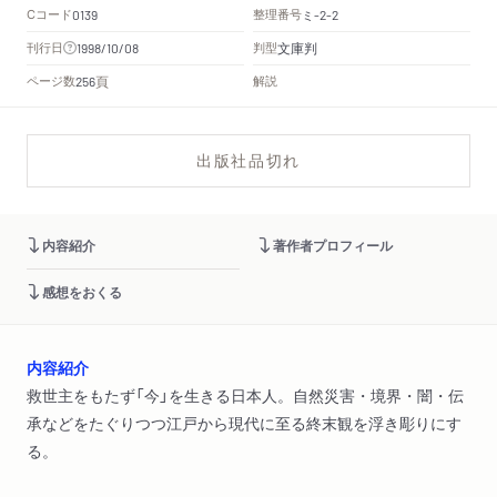
Cコード
整理番号
ミ
0139
-2-2
文庫判
刊行日
判型
1998/10/08
頁
ページ数
解説
256
出版社品切れ
内容紹介
著作者プロフィール
感想をおくる
内容紹介
救世主をもたず「今」を生きる日本人。自然災害・境界・闇・伝
承などをたぐりつつ江戸から現代に至る終末観を浮き彫りにす
る。