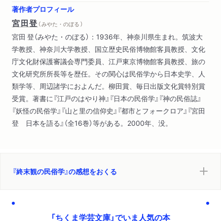
著作者プロフィール
宮田登
（ みやた・のぼる ）
宮田 登（みやた・のぼる）：1936年、神奈川県生まれ。筑波大
学教授、神奈川大学教授、国立歴史民俗博物館客員教授、文化
庁文化財保護審議会専門委員、江戸東京博物館客員教授、旅の
文化研究所所長等を歴任。その関心は民俗学から日本史学、人
類学等、周辺諸学におよんだ。柳田賞、毎日出版文化賞特別賞
受賞。著書に『江戸のはやり神』『日本の民俗学』『神の民俗誌』
『妖怪の民俗学』『山と里の信仰史』『都市とフォークロア』『宮田
登 日本を語る』（全16巻）等がある。2000年、没。
『終末観の民俗学』の感想をおくる
「ちくま学芸文庫」でいま人気の本