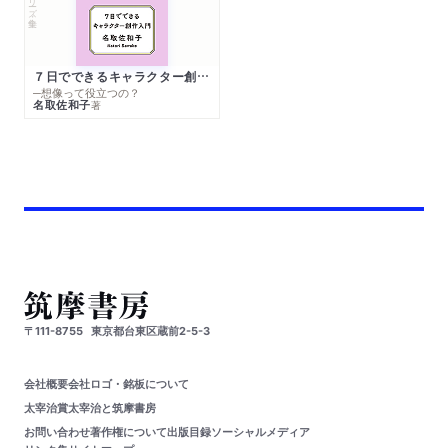
７日でできるキャラクター創作入門
─想像って役立つの？
名取佐和子
著
〒111-8755
東京都台東区蔵前2-5-3
会社概要
会社ロゴ・銘板について
太宰治賞
太宰治と筑摩書房
お問い合わせ
著作権について
出版目録
ソーシャルメディア