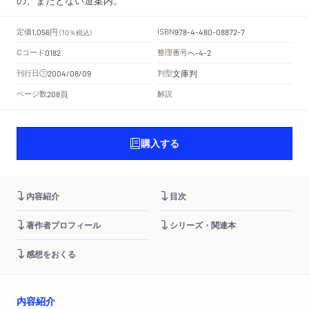
円
定価
ISBN
1,056
（10％税込）
978-4-480-08872-7
Cコード
整理番号
ヘ
0182
-4-2
文庫判
刊行日
判型
2004/08/09
頁
ページ数
解説
208
購入する
内容紹介
目次
著作者プロフィール
シリーズ・関連本
感想をおくる
内容紹介