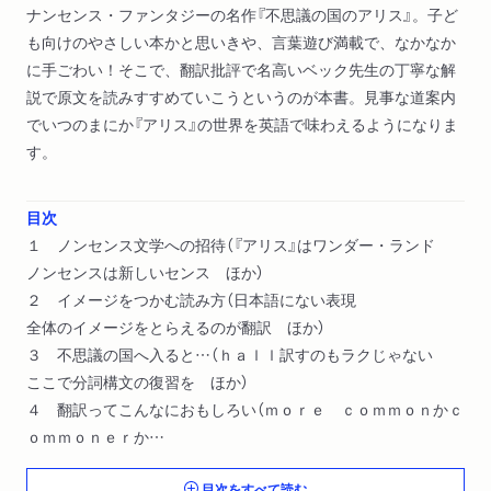
ナンセンス・ファンタジーの名作『不思議の国のアリス』。子ど
も向けのやさしい本かと思いきや、言葉遊び満載で、なかなか
に手ごわい！そこで、翻訳批評で名高いベック先生の丁寧な解
説で原文を読みすすめていこうというのが本書。見事な道案内
でいつのまにか『アリス』の世界を英語で味わえるようになりま
す。
目次
１ ノンセンス文学への招待（『アリス』はワンダー・ランド
ノンセンスは新しいセンス ほか）
２ イメージをつかむ読み方（日本語にない表現
全体のイメージをとらえるのが翻訳 ほか）
３ 不思議の国へ入ると…（ｈａｌｌ訳すのもラクじゃない
ここで分詞構文の復習を ほか）
４ 翻訳ってこんなにおもしろい（ｍｏｒｅ ｃｏｍｍｏｎかｃ
ｏｍｍｏｎｅｒか
こんどはどんどん大きくなる ほか）
目次をすべて読む
５ 『アリス』の本当のおもしろさ（Ａ Ｍａｄ Ｔｅａ‐Ｐａｒ