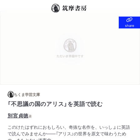
share
share
ちくま学芸文庫
「不思議の国のアリス」を英語で読む
別宮貞徳
著
このけたはずれにおもしろい、奇抜な名作を、いっしょに英語
で読んでみませんか――『アリス』の世界を原文で味わうため
の、またとない道案内。