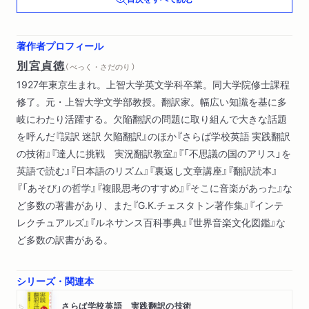
ｔｙ
ｔｏｓｓ ｏｎｅ’ｓ ｈｅａｄは「胸をそらす」 ほか）
著作者プロフィール
別宮貞徳
（ べっく・さだのり ）
1927年東京生まれ。上智大学英文学科卒業。同大学院修士課程
修了。元・上智大学文学部教授。翻訳家。幅広い知識を基に多
岐にわたり活躍する。欠陥翻訳の問題に取り組んで大きな話題
を呼んだ『誤訳 迷訳 欠陥翻訳』のほか『さらば学校英語 実践翻訳
の技術』『達人に挑戦 実況翻訳教室』『「不思議の国のアリス」を
英語で読む』『日本語のリズム』『裏返し文章講座』『翻訳読本』
『「あそび」の哲学』『複眼思考のすすめ』『そこに音楽があった』な
ど多数の著書があり、また『G.K.チェスタトン著作集』『インテ
レクチュアルズ』『ルネサンス百科事典』『世界音楽文化図鑑』な
ど多数の訳書がある。
シリーズ・関連本
さらば学校英語 実践翻訳の技術