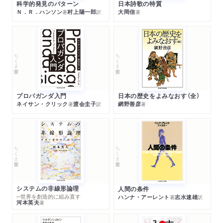
科学的発見のパターン
日本詩歌の特質
Ｎ．Ｒ．ハンソン
村上陽一郎
大岡信
著
訳
著
ちくま学芸文庫
ちくま学芸文庫
プロパガンダ入門
日本の歴史をよみなおす（全）
ネイサン・クリック
渡会圭子
網野善彦
著
訳
著
ちくま学芸文庫
ちくま学芸文庫
システムの非線形論理
人間の条件
─世界を創造的に組み直す
ハンナ・アーレント
志水速雄
著
訳
河本英夫
著