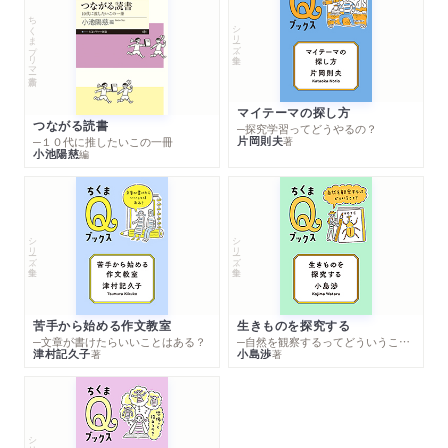
ちくまプリマー新書
シリーズ・全集
マイテーマの探し方
つながる読書
─探究学習ってどうやるの？
片岡則夫
著
─１０代に推したいこの一冊
小池陽慈
編
シリーズ・全集
シリーズ・全集
苦手から始める作文教室
生きものを探究する
─文章が書けたらいいことはある？
─自然を観察するってどういうこと？
津村記久子
小島渉
著
著
シリーズ・全集