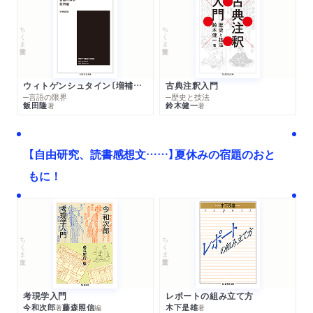
ちくま学芸文庫
ちくま学芸文庫
ウィトゲンシュタイン〔増補新版〕
古典注釈入門
─言語の限界
─歴史と技法
飯田隆
鈴木健一
著
著
【自由研究、読書感想文……】夏休みの宿題のおと
もに！
ちくま文庫
ちくま学芸文庫
考現学入門
レポートの組み立て方
今和次郎
藤森照信
木下是雄
著
編
著