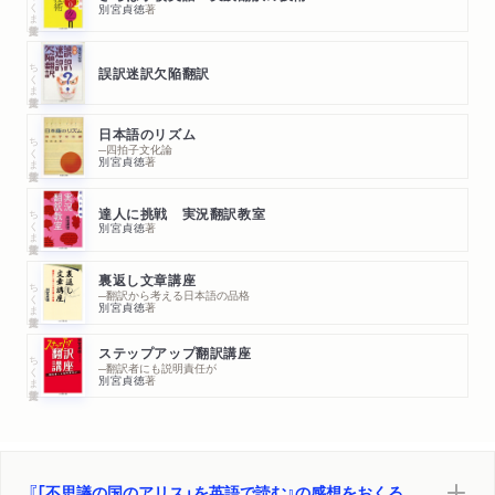
ちくま学芸文庫
別宮貞徳
著
ちくま学芸文庫
誤訳迷訳欠陥翻訳
日本語のリズム
ちくま学芸文庫
─四拍子文化論
別宮貞徳
著
ちくま学芸文庫
達人に挑戦 実況翻訳教室
別宮貞徳
著
裏返し文章講座
ちくま学芸文庫
─翻訳から考える日本語の品格
別宮貞徳
著
ステップアップ翻訳講座
ちくま学芸文庫
─翻訳者にも説明責任が
別宮貞徳
著
『「不思議の国のアリス」を英語で読む』の感想をおくる