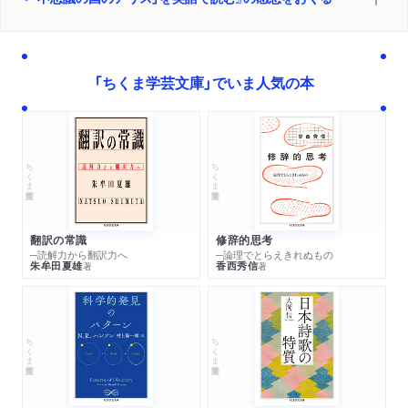
「ちくま学芸文庫」でいま人気の本
ちくま学芸文庫
ちくま学芸文庫
翻訳の常識
修辞的思考
─読解力から翻訳力へ
─論理でとらえきれぬもの
朱牟田夏雄
香西秀信
著
著
ちくま学芸文庫
ちくま学芸文庫