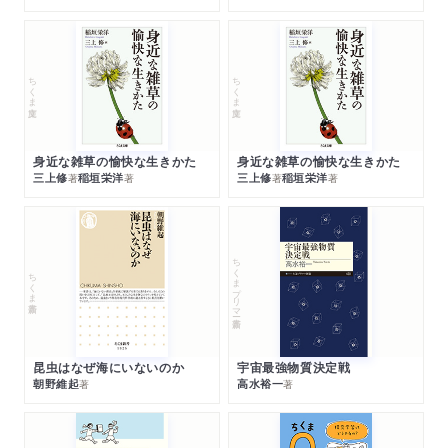
ちくま文庫
ちくま文庫
身近な雑草の愉快な生きかた
身近な雑草の愉快な生きかた
三上修
稲垣栄洋
三上修
稲垣栄洋
著
著
著
著
ちくまプリマー新書
ちくま新書
昆虫はなぜ海にいないのか
宇宙最強物質決定戦
朝野維起
高水裕一
著
著