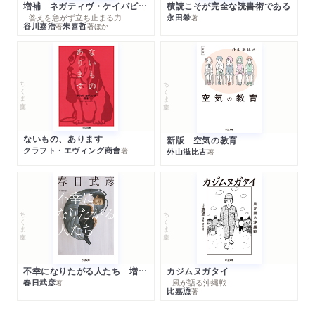
増補 ネガティヴ・ケイパビリティで生きる
積読こそが完全な読書術である
─答えを急がず立ち止まる力
永田希
著
谷川嘉浩
朱喜哲
著
著
ほか
ちくま文庫
ちくま文庫
ないもの、あります
新版 空気の教育
クラフト・エヴィング商會
著
外山滋比古
著
ちくま文庫
ちくま文庫
不幸になりたがる人たち 増補新版
カジムヌガタイ
春日武彦
─風が語る沖縄戦
著
比嘉慂
著