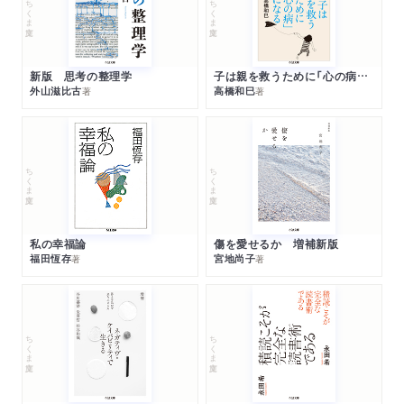
ちくま文庫
ちくま文庫
新版 思考の整理学
子は親を救うために「心の病」になる
外山滋比古
高橋和巳
著
著
ちくま文庫
ちくま文庫
私の幸福論
傷を愛せるか 増補新版
福田恆存
宮地尚子
著
著
ちくま文庫
ちくま文庫