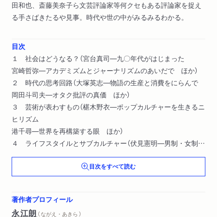
田和也、斎藤美奈子ら文芸評論家等何クセもある評論家を捉え
る手さばきたるや見事。時代や世の中がみるみるわかる。
目次
１ 社会はどうなる？（宮台真司―九〇年代がはじまった
宮崎哲弥―アカデミズムとジャーナリズムのあいだで ほか）
２ 時代の思考回路（大塚英志―物語の生産と消費をにらんで
岡田斗司夫―オタク批評の真価 ほか）
３ 芸術が表わすもの（椹木野衣―ポップカルチャーを生きるニ
ヒリズム
港千尋―世界を再構築する眼 ほか）
４ ライフスタイルとサブカルチャー（伏見憲明―男制・女制
松沢呉一―ばかばかしいもので撃つ快感 ほか）
目次をすべて読む
５ 文芸は何を語る（福田和也―小林秀雄への道
斎藤美奈子―あなたの固定観念 ほか）
著作者プロフィール
永江朗
（ ながえ・あきら ）