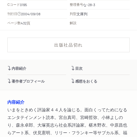
Cコード
整理番号
な
0195
-28-3
文庫判
刊行日
判型
2004/09/08
頁
ページ数
解説
432
出版社品切れ
内容紹介
目次
著作者プロフィール
感想をおくる
内容紹介
いまをときめく評論家４４人を論じる。面白くってためになる
エンタテインメント読本。宮台真司、宮崎哲弥、小林よしの
り、森永卓郎、大塚英志ら社会系評論家。椹木野衣、中原昌也
らアート系、伏見憲明、リリー・フランキー等サブカル系、福