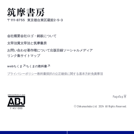
〒111-8755
東京都台東区蔵前2-5-3
会社概要
会社ロゴ・銘板について
太宰治賞
太宰治と筑摩書房
お問い合わせ
著作権について
出版目録
ソーシャルメディア
リンク集
サイトマップ
webちくま
ちくまの教科書
プライバシーポリシー
教科書採択の公正確保に関する基本方針
免責事項
PageTop
© Chikumashobo Ltd.
2024
All Rights Reserved.