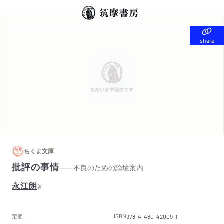
share
share
ちくま文庫
批評の事情
——不良のための論壇案内
永江朗
著
定価
ISBN
--
978-4-480-42009-1