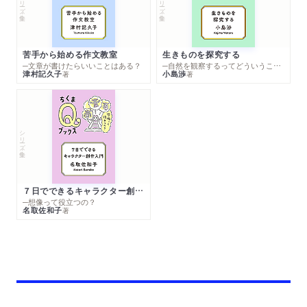
シリーズ・全集
シリーズ・全集
苦手から始める作文教室
生きものを探究する
─文章が書けたらいいことはある？
─自然を観察するってどういうこと？
津村記久子
小島渉
著
著
シリーズ・全集
７日でできるキャラクター創作入門
─想像って役立つの？
名取佐和子
著