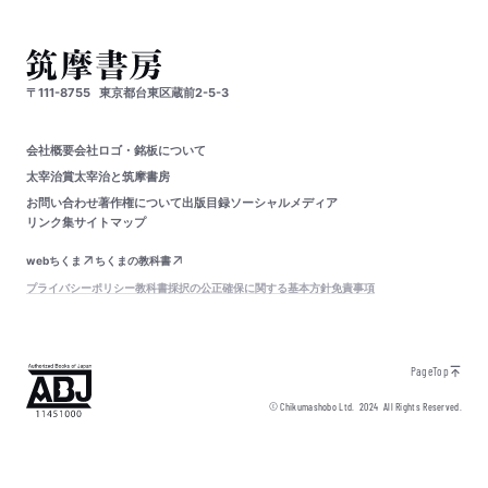
〒111-8755
東京都台東区蔵前2-5-3
会社概要
会社ロゴ・銘板について
太宰治賞
太宰治と筑摩書房
お問い合わせ
著作権について
出版目録
ソーシャルメディア
リンク集
サイトマップ
webちくま
ちくまの教科書
プライバシーポリシー
教科書採択の公正確保に関する基本方針
免責事項
PageTop
© Chikumashobo Ltd.
2024
All Rights Reserved.