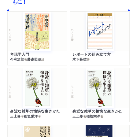
もに！
ちくま文庫
ちくま学芸文庫
考現学入門
レポートの組み立て方
今和次郎
藤森照信
木下是雄
著
編
著
ちくま文庫
ちくま文庫
身近な雑草の愉快な生きかた
身近な雑草の愉快な生きかた
三上修
稲垣栄洋
三上修
稲垣栄洋
著
著
著
著