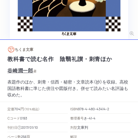
ちくま文庫
教科書で読む名作 陰翳礼讃・刺青ほか
谷崎潤一郎
著
表題作のほか、刺青・信西・秘密・文章読本（抄）を収録。高校
国語教科書に準じた傍注や図版付き。併せて読みたい名評論も
収めた。
円
定価
ISBN
704
（10％税込）
978-4-480-43414-2
Cコード
整理番号
き
0193
-41-4
文庫判
刊行日
判型
2017/01/10
頁
ページ数
解説
256