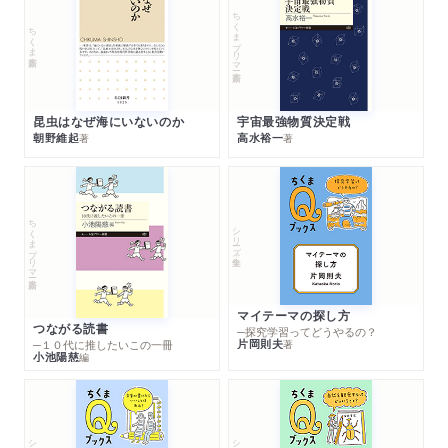
ちくまプリマー新書
ちくま新書
昆虫はなぜ海にいないのか
宇宙最強物質決定戦
朝野維起
高水裕一
著
著
ちくまプリマー新書
シリーズ・全集
マイテーマの探し方
つながる読書
─探究学習ってどうやるの？
片岡則夫
著
─１０代に推したいこの一冊
小池陽慈
編