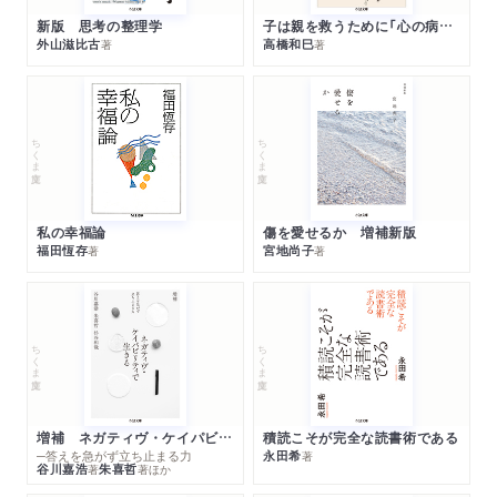
新版 思考の整理学
子は親を救うために「心の病」になる
外山滋比古
高橋和巳
著
著
ちくま文庫
ちくま文庫
私の幸福論
傷を愛せるか 増補新版
福田恆存
宮地尚子
著
著
ちくま文庫
ちくま文庫
増補 ネガティヴ・ケイパビリティで生きる
積読こそが完全な読書術である
─答えを急がず立ち止まる力
永田希
著
谷川嘉浩
朱喜哲
著
著
ほか