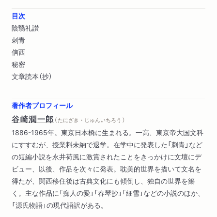
目次
陰翳礼讃
刺青
信西
秘密
文章読本（抄）
著作者プロフィール
谷崎潤一郎
（ たにざき・じゅんいちろう ）
1886-1965年。東京日本橋に生まれる。一高、東京帝大国文科
にすすむが、授業料未納で退学。在学中に発表した「刺青」など
の短編小説を永井荷風に激賞されたことをきっかけに文壇にデ
ビュー、以後、作品を次々に発表。耽美的世界を描いて文名を
得たが、関西移住後は古典文化にも傾倒し、独自の世界を築
く。主な作品に「痴人の愛」「春琴抄」「細雪」などの小説のほか、
「源氏物語」の現代語訳がある。