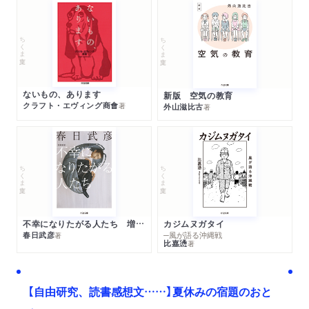
ちくま文庫
ちくま文庫
ないもの、あります
新版 空気の教育
クラフト・エヴィング商會
著
外山滋比古
著
ちくま文庫
ちくま文庫
不幸になりたがる人たち 増補新版
カジムヌガタイ
春日武彦
─風が語る沖縄戦
著
比嘉慂
著
【自由研究、読書感想文……】夏休みの宿題のおと