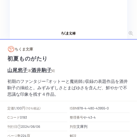
ちくま文庫
初夏ものがたり
山尾悠子
酒井駒子
著
絵
初期のファンタジー『オットーと魔術師』収録の表題作品を酒井
駒子の挿絵と。みずみずしさとまばゆさを含んだ、鮮やかで不
思議な印象を残す４作品。
円
定価
ISBN
1,100
（10％税込）
978-4-480-43955-0
Cコード
整理番号
や
0193
-43-4
文庫判
刊行日
判型
2024/06/06
頁
ページ数
解説
224