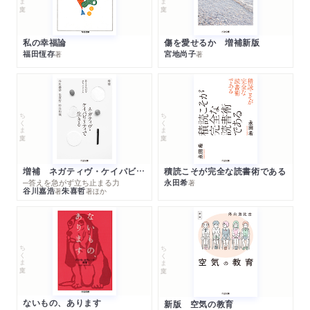
私の幸福論
傷を愛せるか 増補新版
福田恆存
宮地尚子
著
著
ちくま文庫
ちくま文庫
増補 ネガティヴ・ケイパビリティで生きる
積読こそが完全な読書術である
─答えを急がず立ち止まる力
永田希
著
谷川嘉浩
朱喜哲
著
著
ほか
ちくま文庫
ちくま文庫
ないもの、あります
新版 空気の教育