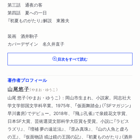
第三話 通夜の客
第四話 夏への一日
『初夏ものがたり』解説 東雅夫
装画 酒井駒子
カバーデザイン 名久井直子
目次をすべて読む
著作者プロフィール
山尾悠子
（ やまお・ゆうこ ）
山尾 悠子（やまお・ゆうこ）：岡山市生まれ、小説家。同志社大
学文学部国文学科卒業。1975年、「仮面舞踏会」（「SFマガジン」
早川書房）でデビュー。2018年、『飛ぶ孔雀』で泉鏡花文学賞、
日本SF大賞、芸術選奨文部科学大臣賞を受賞。小説に『ラピス
ラズリ』、『増補 夢の遠近法』、『歪み真珠』、『山の人魚と虚ろ
の王』、『仮面物語 或は鏡の王国の記』、『初夏ものがたり』（酒井