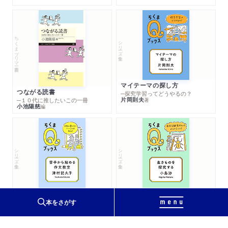
ちくまプリマー新書
シリーズ・全集
マイテーマの探し方
つながる読書
─探究学習ってどうやるの？
片岡則夫
著
─１０代に推したいこの一冊
小池陽慈
編
シリーズ・全集
シリーズ・全集
苦手から始める作文教室
生きものを探究する
─文章が書けたらいいことはある？
─自然を観察するってどういうこと？
本をさがす
津村記久子
小島渉
著
著