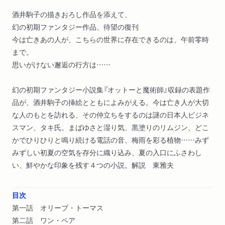
酒井駒子の描きおろし作品を添えて、
幻の初期ファンタジー作品、待望の復刊
今は亡きあの人が、こちらの世界に存在できるのは、午前零時
まで。
思いがけない邂逅の行方は……
幻の初期ファンタジー小説集『オットーと魔術師』収録の表題作
品が、酒井駒子の挿絵とともによみがえる。今は亡き人が大切
な人のもとを訪れる、その仲立ちをするのは謎の日本人ビジネ
スマン、タキ氏。まばゆさと湿り気、黒塗りのリムジン、どこ
かでひりひりと鳴り続ける電話の音、梅雨を彩る植物……みず
みずしい初夏の空気を存分に織り込み、夏の入口にふさわし
い、鮮やかな印象を残す４つの小説。解説 東雅夫
目次
第一話 オリーブ・トーマス
第二話 ワン・ペア