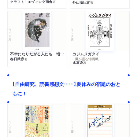
クラフト・エヴィング商會
著
外山滋比古
著
ちくま文庫
ちくま文庫
不幸になりたがる人たち 増補新版
カジムヌガタイ
春日武彦
─風が語る沖縄戦
著
比嘉慂
著
【自由研究、読書感想文……】夏休みの宿題のおと
もに！
ちくま文庫
ちくま学芸文庫