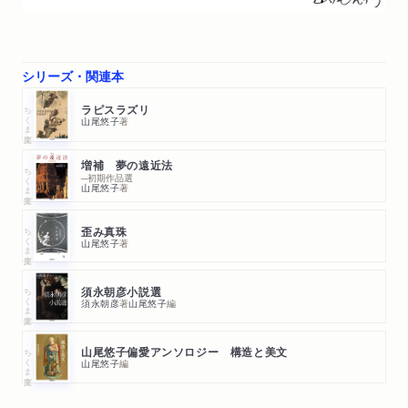
シリーズ・関連本
ちくま文庫
ラピスラズリ
山尾悠子
著
増補 夢の遠近法
ちくま文庫
─初期作品選
山尾悠子
著
ちくま文庫
歪み真珠
山尾悠子
著
ちくま文庫
須永朝彦小説選
須永朝彦
著
山尾悠子
編
ちくま文庫
山尾悠子偏愛アンソロジー 構造と美文
山尾悠子
編