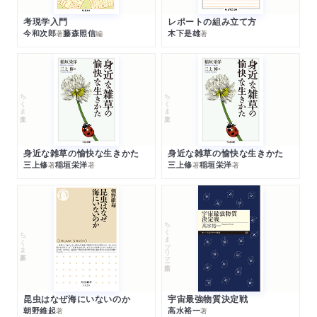
考現学入門
レポートの組み立て方
今和次郎
藤森照信
木下是雄
著
編
著
ちくま文庫
ちくま文庫
身近な雑草の愉快な生きかた
身近な雑草の愉快な生きかた
三上修
稲垣栄洋
三上修
稲垣栄洋
著
著
著
著
ちくまプリマー新書
ちくま新書
昆虫はなぜ海にいないのか
宇宙最強物質決定戦
朝野維起
高水裕一
著
著