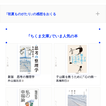
『初夏ものがたり』の感想をおくる
「ちくま文庫」でいま人気の本
ちくま文庫
ちくま文庫
新版 思考の整理学
子は親を救うために「心の病」になる
外山滋比古
高橋和巳
著
著
ちくま文庫
ちくま文庫