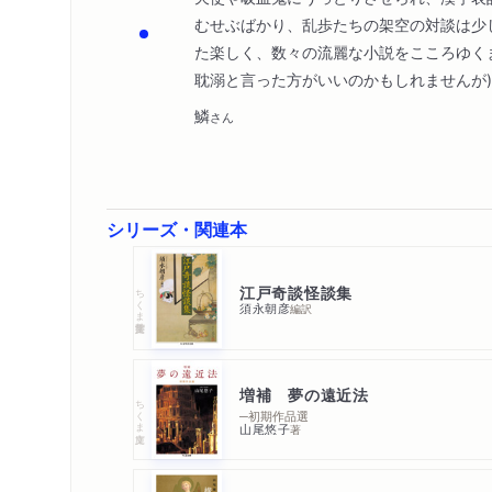
むせぶばかり、乱歩たちの架空の対談は少
た楽しく、数々の流麗な小説をこころゆく
耽溺と言った方がいいのかもしれませんが
鱗
さん
シリーズ・関連本
江戸奇談怪談集
ちくま学芸文庫
須永朝彦
編訳
増補 夢の遠近法
ちくま文庫
─初期作品選
山尾悠子
著