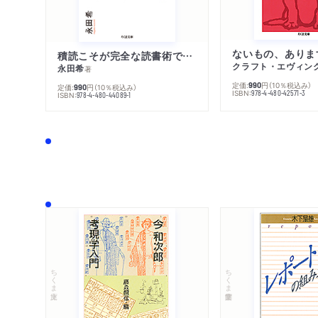
ないもの、ありま
積読こそが完全な読書術である
クラフト・エヴィン
永田希
著
定価:
円
（10％税込み）
990
定価:
円
（10％税込み）
990
ISBN:
978-4-480-42571-3
ISBN:
978-4-480-44089-1
ちくま文庫
ちくま学芸文庫