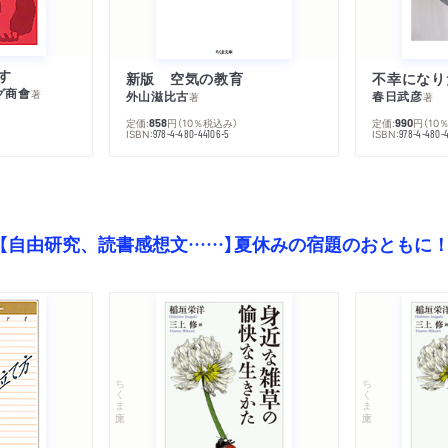
す
新版 空気の教育
グ商會
著
外山滋比古
春日武彦
著
著
定価:
円
（10％税込み）
定価:
円
（10
858
990
ISBN:
ISBN:
978-4-480-44106-5
978-4-480-
【自由研究、読書感想文……】夏休みの宿題のおともに
ちくま文庫
ちくま文庫