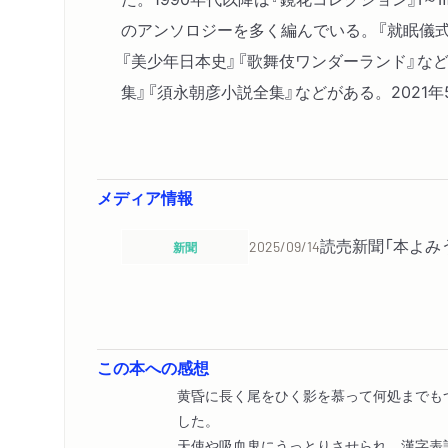
のアンソロジーを多く編んでいる。『就眠儀式
『美少年日本史』『歌舞伎ワンダーランド』な
集』『須永朝彦小説全集』などがある。2021年
メディア情報
読売新聞「本よみ
新聞
2025/09/14
この本への感想
黄昏に長く尾をひく影を慕って何処までも
した。
天使や吸血鬼にうっとりさせられ、漢字表