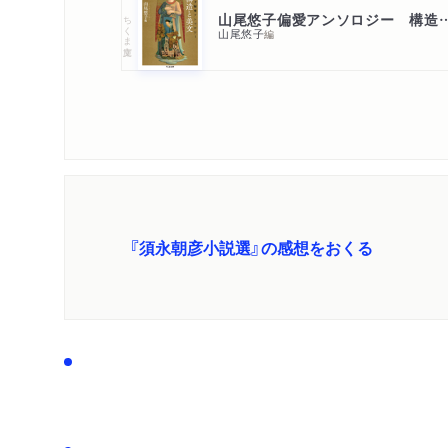
山尾悠子偏愛アンソロジー
ちくま文庫
山尾悠子
編
『須永朝彦小説選』の感想をおくる