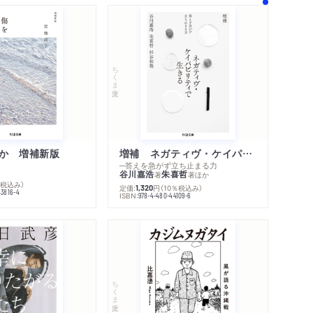
ちくま文庫
か 増補新版
増補 ネガティヴ・ケイパビリティで生きる
─答えを急がず立ち止まる力
谷川嘉浩
朱喜哲
著
著
ほか
％税込み）
定価:
円
（10％税込み）
1,320
43816-4
ISBN:
978-4-480-44109-6
ちくま文庫