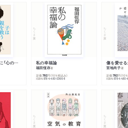
ちくま文庫
ちくま文庫
子は親を救うために「心の病」になる
私の幸福論
傷を愛せる
福田恆存
宮地尚子
著
著
定価:
円
（10％税込み）
定価:
円
（10
792
792
ISBN:
ISBN:
978-4-480-03416-8
978-4-480-
ちくま文庫
ちくま文庫