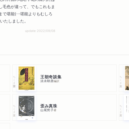
し毛色が違って、でもこれもま
まで堪能(…堪能よりもむしろ
)いたしました。
update: 2022/09/08
王朝奇談集
ちくま学芸文庫
ちくま文庫
須永朝彦
編訳
歪み真珠
ちくま文庫
ちくま文庫
山尾悠子
著