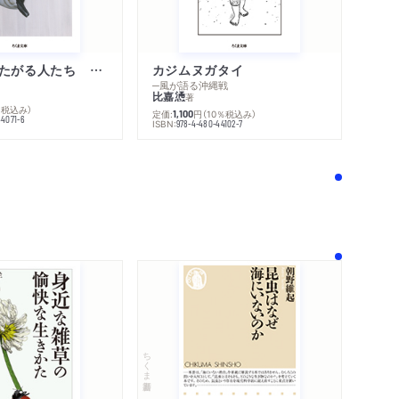
不幸になりたがる人たち 増補新版
カジムヌガタイ
─風が語る沖縄戦
比嘉慂
著
％税込み）
定価:
円
（10％税込み）
1,100
44071-6
ISBN:
978-4-480-44102-7
！
ちくま新書