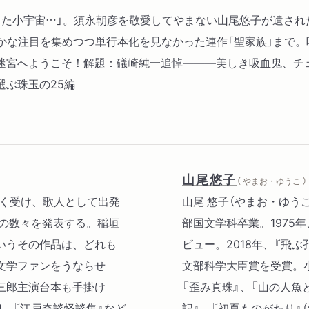
た小宇宙…」。須永朝彦を敬愛してやまない山尾悠子が遺され
密かな注目を集めつつ単行本化を見なかった連作「聖家族」まで
迷宮へようこそ！解題：礒崎純一追悼―――美しき吸血鬼、チ
ぶ珠玉の25編
山尾悠子
（ やまお・ゆうこ ）
強く受け、歌人として出発
山尾 悠子（やまお・ゆう
説の数々を発表する。稲垣
部国文学科卒業。1975年
いうその作品は、どれも
ビュー。2018年、『飛
文学ファンをうならせ
文部科学大臣賞を受賞。小
三郎主演台本も手掛け
『歪み真珠』、『山の人魚
Ⅲ、『江戸奇談怪談集』など
記』、『初夏ものがたり』