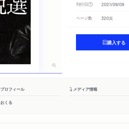
刊行日
2021/09/09
ページ数
320
頁
購入する
者プロフィール
メディア情報
をおくる