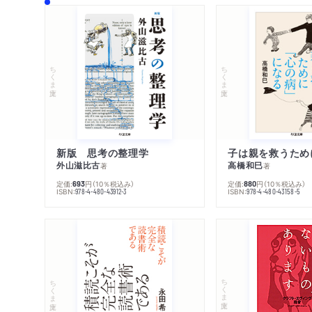
ちくま文庫
ちくま文庫
新版 思考の整理学
外山滋比古
高橋和巳
著
著
定価:
円
（10％税込み）
定価:
円
（10％税込み）
693
880
ISBN:
ISBN:
978-4-480-43912-3
978-4-480-43158-5
ちくま文庫
ちくま文庫