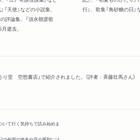
』『天使』などの小説集、
行』、歌集『角砂糖の日』
どの評論集、『須永朝彦歌
5月逝去。
うり堂 空想書店」で紹介されました。（評者：斉藤壮馬さん）
ついて行く気持ちで読み始めま
記の外国の地名や花の羅列には