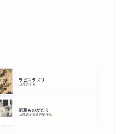
ラピスラズリ
山尾悠子
著
初夏ものがたり
山尾悠子
酒井駒子
著
絵
内容紹介・目次
著作者プロフィール