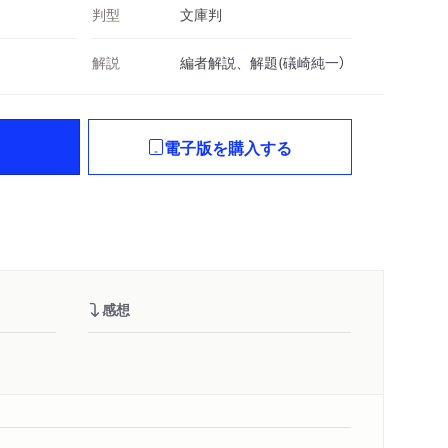
判型
文庫判
解説
編者解説、解題(礒崎純一）
電子版を購入する
感想