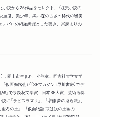
た小説から25作品をセレクト。〈耽美小説の
。吸血鬼、美少年、黒い森の古城…稀代の審美
ェンバロの綺羅綺羅とした響き、冥府よりの
こ）：岡山市生まれ、小説家。同志社大学文学
、「仮面舞踏会」（「SFマガジン」早川書房）でデ
ぶ孔雀』で泉鏡花文学賞、日本SF大賞、芸術選奨
説に『ラピスラズリ』、『増補 夢の遠近法』、
と虚ろの王』、『仮面物語 或は鏡の王国の
（酒井駒子と共著）、エッセイ集『迷宮遊覧飛