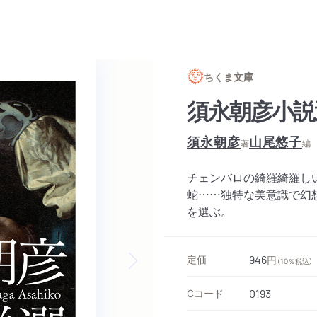
ちくま文庫
須永朝彦小説
須永朝彦
山尾悠子
著
編
チェンバロの綺羅綺羅し
蛇……独特な美意識で幻
を選ぶ。
定価
946
円
（10％税込）
Next slide
Cコード
0193