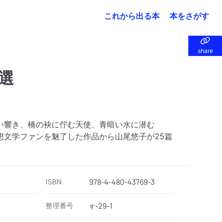
これから出る本
本をさがす
share
share
選
い響き、橋の袂に佇む天使、青暗い水に潜む
想文学ファンを魅了した作品から山尾悠子が25篇
ISBN
978-4-480-43769-3
整理番号
-29-1
す