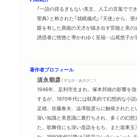
「一語の揺るぎもない美文、人工の言葉ででき
聖典〉と称された『就眠儀式』『天使』から、
眼を有した異能の天才が描き出す官能と美の
誘惑者に恍惚と導かれゆく至福…山尾悠子が選
著作者プロフィール
須永朝彦
（ すなが・あさひこ ）
1946年、足利市生まれ。塚本邦雄の影響を
するが、1970年代には耽美的で幻想的な小
足穂、佐藤春夫、澁澤龍彦らに触発されたと
深い知識と美意識に裏打ちされ、多くの幻想
た。歌舞伎にも深い造詣をもち、また坂東玉
た。1990年代以降は『鏡花コレクション』Ⅰ～