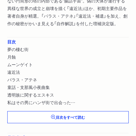
ない円筒形の塔の内部である“腸詰宇宙”。偽の天体が運行する
異様な世界の成立と崩壊を描く「遠近法」ほか、初期主要作品を
著者自身が精選。「パラス・アテネ」「遠近法・補遺」を加え、創
作の秘密がかいま見える「自作解説」を付した増補決定版。
目次
夢の棲む街
月蝕
ムーンゲイト
遠近法
パラス・アテネ
童話・支那風小夜曲集
透明族に関するエスキス
私はその男にハンザ街で出会った
傳説
目次をすべて読む
遠近法・補遺
月齢
眠れる美女