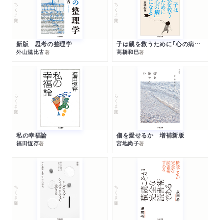
ちくま文庫
ちくま文庫
新版 思考の整理学
子は親を救うために「心の病」になる
外山滋比古
高橋和巳
著
著
ちくま文庫
ちくま文庫
私の幸福論
傷を愛せるか 増補新版
福田恆存
宮地尚子
著
著
ちくま文庫
ちくま文庫