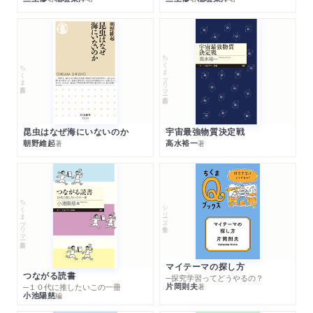
ちくまプリマー新書
ちくま新書
昆虫はなぜ海にいないのか
宇宙最強物質決定戦
朝野維起
高水裕一
著
著
ちくまプリマー新書
シリーズ・全集
マイテーマの探し方
つながる読書
─探究学習ってどうやるの？
片岡則夫
著
─１０代に推したいこの一冊
小池陽慈
編