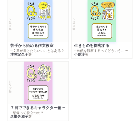
シリーズ・全集
シリーズ・全集
苦手から始める作文教室
生きものを探究する
─文章が書けたらいいことはある？
─自然を観察するってどういうこと？
津村記久子
小島渉
著
著
シリーズ・全集
７日でできるキャラクター創作入門
─想像って役立つの？
名取佐和子
著