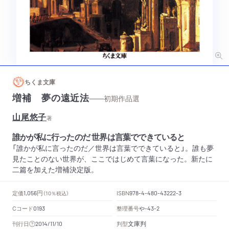
ちくま文庫
増補 夢の遠近法
——初期作品選
山尾悠子
著
誰かが私に行ったのだ 世界は言葉でできていると
「誰かが私に言ったのだ／世界は言葉でできていると」。誰も夢
見たことのない世界が、ここではじめて言葉になった。新たに
二篇を加えた増補決定版。
円
定価
ISBN
1,056
（10％税込）
978-4-480-43222-3
Cコード
整理番号
や
0193
-43-2
文庫判
刊行日
判型
2014/11/10