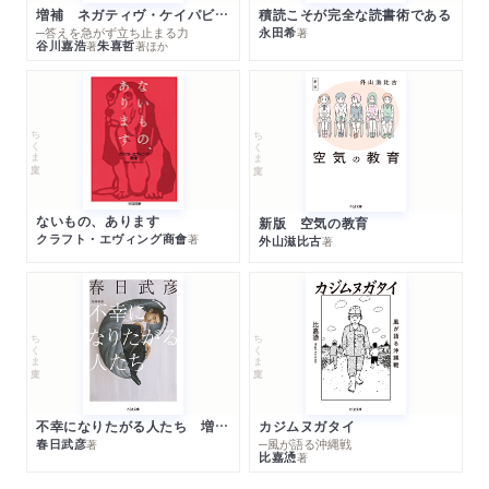
増補 ネガティヴ・ケイパビリティで生きる
積読こそが完全な読書術である
─答えを急がず立ち止まる力
永田希
著
谷川嘉浩
朱喜哲
著
著
ほか
ちくま文庫
ちくま文庫
ないもの、あります
新版 空気の教育
クラフト・エヴィング商會
著
外山滋比古
著
ちくま文庫
ちくま文庫
不幸になりたがる人たち 増補新版
カジムヌガタイ
春日武彦
─風が語る沖縄戦
著
比嘉慂
著