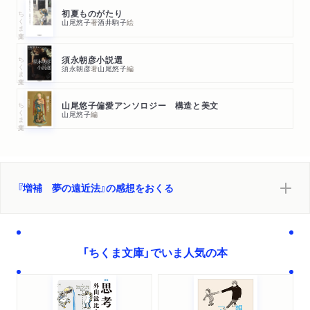
ちくま文庫
初夏ものがたり
山尾悠子
著
酒井駒子
絵
ちくま文庫
須永朝彦小説選
須永朝彦
著
山尾悠子
編
ちくま文庫
山尾悠子偏愛アンソロジー 構造と美文
山尾悠子
編
『増補 夢の遠近法』の感想をおくる
「ちくま文庫」でいま人気の本