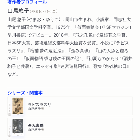
著作者プロフィール
天使論
山尾悠子
（ やまお・ゆうこ ）
山尾 悠子（やまお・ゆうこ）：岡山市生まれ、小説家。同志社大
学文学部国文学科卒業。1975年、「仮面舞踏会」（「SFマガジン」
早川書房）でデビュー。2018年、『飛ぶ孔雀』で泉鏡花文学賞、
日本SF大賞、芸術選奨文部科学大臣賞を受賞。小説に『ラピス
ラズリ』、『増補 夢の遠近法』、『歪み真珠』、『山の人魚と虚ろ
の王』、『仮面物語 或は鏡の王国の記』、『初夏ものがたり』（酒井
駒子と共著）、エッセイ集『迷宮遊覧飛行』、歌集『角砂糖の日』
など。
シリーズ・関連本
ちくま文庫
ラピスラズリ
山尾悠子
著
ちくま文庫
歪み真珠
山尾悠子
著