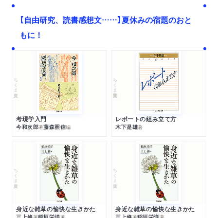
【自由研究、読書感想文……】夏休みの宿題のおと
もに！
ちくま文庫
ちくま学芸文庫
考現学入門
レポートの組み立て方
今和次郎
藤森照信
木下是雄
著
編
著
ちくま文庫
ちくま文庫
身近な雑草の愉快な生きかた
身近な雑草の愉快な生きかた
三上修
稲垣栄洋
三上修
稲垣栄洋
著
著
著
著