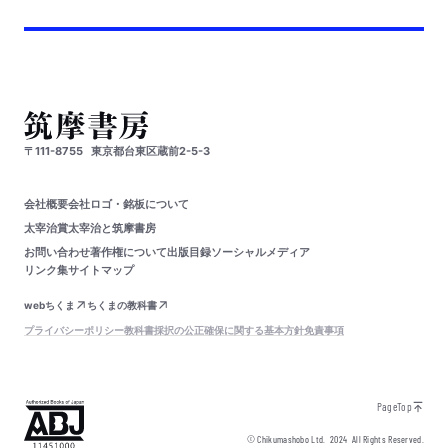
〒111-8755
東京都台東区蔵前2-5-3
会社概要
会社ロゴ・銘板について
太宰治賞
太宰治と筑摩書房
お問い合わせ
著作権について
出版目録
ソーシャルメディア
リンク集
サイトマップ
webちくま
ちくまの教科書
プライバシーポリシー
教科書採択の公正確保に関する基本方針
免責事項
PageTop
© Chikumashobo Ltd.
2024
All Rights Reserved.