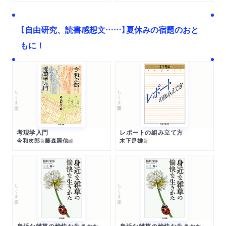
【自由研究、読書感想文……】夏休みの宿題のおと
もに！
ちくま文庫
ちくま学芸文庫
考現学入門
レポートの組み立て方
今和次郎
藤森照信
木下是雄
著
編
著
ちくま文庫
ちくま文庫
身近な雑草の愉快な生きかた
身近な雑草の愉快な生きかた