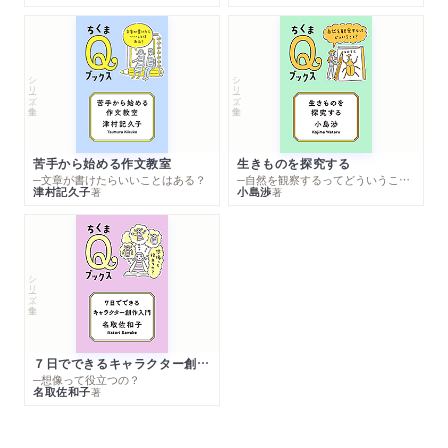
シリーズ・全集
シリーズ・全集
苦手から始める作文教室
生きものを探究する
─文章が書けたらいいことはある？
─自然を観察するってどういうこと？
津村記久子
小島渉
著
著
シリーズ・全集
７日でできるキャラクター創作入門
─想像って役立つの？
名取佐和子
著