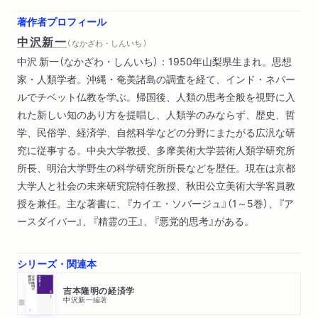
第三章 芸能史という宝物庫
著作者プロフィール
芸能史を再構成した二人／芸能者への奇妙な共感／苛酷な旅か
中沢新一
（ なかざわ・しんいち ）
らつかんだもの／芸能とは「不穏」なものである／不穏だからこ
中沢 新一（なかざわ・しんいち）：1950年山梨県生まれ。思想
そ「芸能」を愛す
家・人類学者。沖縄・奄美諸島の調査を経て、インド・ネパー
ルでチベット仏教を学ぶ。帰国後、人類の思考全般を視野に入
〈コラム〉 大阪人折口信夫
れた新しい知のあり方を提唱し、人類学のみならず、歴史、哲
学、民俗学、経済学、自然科学などの分野にまたがる広汎な研
第四章 未来で待つ人
究に従事する。中央大学教授、多摩美術大学芸術人類学研究所
とびきりの新しさ／死霊は踊る／「あの世」への扉が開かれると
所長、明治大学野生の科学研究所所長などを歴任。現在は京都
き／高野山と二上山とを結ぶ線／「日本」を超え「人類」を見る眼
大学人と社会の未来研究院特任教授、秋田公立美術大学客員教
授を兼任。主な著書に、『カイエ・ソバージュ』（1～5巻）、『ア
第五章 大いなる転回
ースダイバー』、『精霊の王』、『悪党的思考』がある。
キリスト教との対話／未成立の宗教／「神道の宗教化」という主
題／超宗教としての神道へ
シリーズ・関連本
第六章 心の未来のための設計図
吉本隆明の経済学
神道の新しい方向／ムスビの神／三位一体の構造／折口のヴィ
中沢新一
編著
ジョン