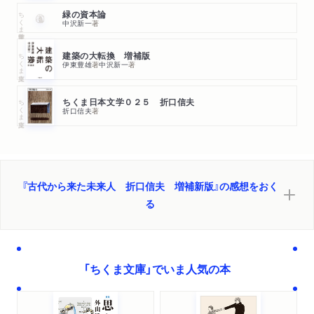
ちくま学芸文庫
緑の資本論
中沢新一
著
ムスビの神による人類教
ちくま文庫
建築の大転換 増補版
天竜川という宝庫
伊東豊雄
著
中沢新一
著
折口信夫 略年譜
ちくま文庫
ちくま日本文学０２５ 折口信夫
折口信夫
著
解説 いつも心に折口信夫 持田叙子
『古代から来た未来人 折口信夫 増補新版』の感想をおく
る
「ちくま文庫」でいま人気の本