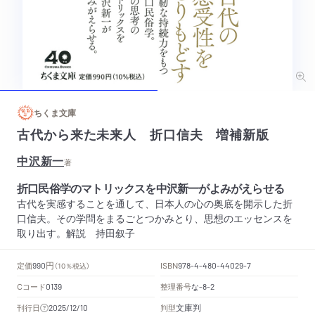
ちくま文庫
古代から来た未来人 折口信夫 増補新版
中沢新一
著
折口民俗学のマトリックスを中沢新一がよみがえらせる
古代を実感することを通して、日本人の心の奥底を開示した折
口信夫。その学問をまるごとつかみとり、思想のエッセンスを
取り出す。解説 持田叙子
円
定価
ISBN
990
（10％税込）
978-4-480-44029-7
Cコード
整理番号
な
0139
-8-2
文庫判
刊行日
判型
2025/12/10