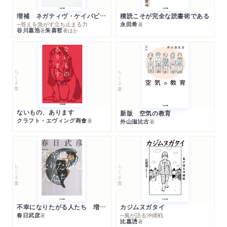
増補 ネガティヴ・ケイパビリティで生きる
積読こそが完全な読書術である
─答えを急がず立ち止まる力
永田希
著
谷川嘉浩
朱喜哲
著
著
ほか
ちくま文庫
ちくま文庫
ないもの、あります
新版 空気の教育
クラフト・エヴィング商會
著
外山滋比古
著
ちくま文庫
ちくま文庫
不幸になりたがる人たち 増補新版
カジムヌガタイ
春日武彦
─風が語る沖縄戦
著
比嘉慂
著