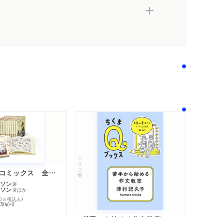
シリーズ・全集
ムーミン・コミックス 全１４巻セット
ソン
著
ソン
著
ほか
10％税込み）
77040-0