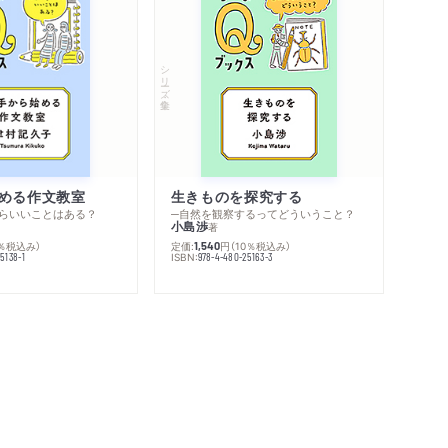
シリーズ・全集
める作文教室
生きものを探究する
らいいことはある？
─自然を観察するってどういうこと？
小島渉
著
0％税込み）
定価:
円
（10％税込み）
1,540
ISBN:
5138-1
978-4-480-25163-3