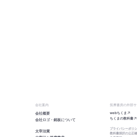
会社案内
筑摩書房の外部サ
webちくま
会社概要
ちくまの教科書
会社ロゴ・銘板について
プライバシーポリ
太宰治賞
教科書採択の公正