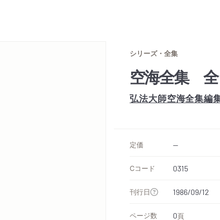
シリーズ・全集
空海全集 全
弘法大師空海全集編
定価
--
Cコード
0315
刊行日
1986/09/12
ページ数
0
頁