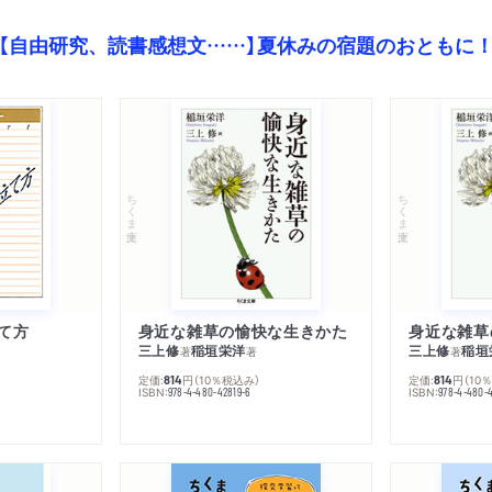
【自由研究、読書感想文……】夏休みの宿題のおともに
ちくま文庫
ちくま文庫
て方
身近な雑草の愉快な生きかた
身近な雑草
三上修
稲垣栄洋
三上修
稲垣
著
著
著
定価:
円
（10％税込み）
定価:
円
（10
814
814
ISBN:
ISBN:
978-4-480-42819-6
978-4-480-