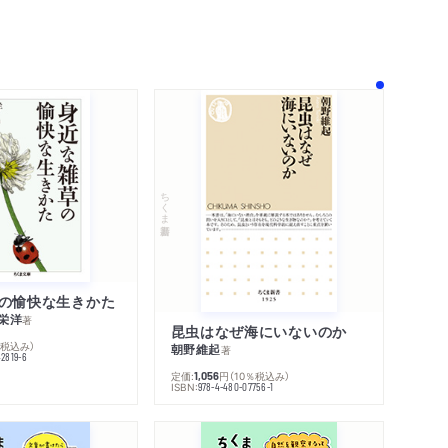
！
ちくま新書
の愉快な生きかた
栄洋
著
昆虫はなぜ海にいないのか
％税込み）
朝野維起
著
42819-6
定価:
円
（10％税込み）
1,056
ISBN:
978-4-480-07756-1