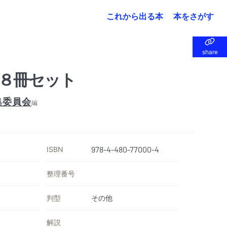
これから出る本
本をさがす
share
share
８冊セット
集委員会
編
ISBN
978-4-480-77000-4
整理番号
判型
その他
解説