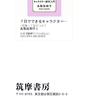
７日でできるキャラクター創作入門
─想像って役立つの？
名取佐和子
著
定価:
円
（10％税込み）
1,540
ISBN:
978-4-480-25162-6
〒111-8755
東京都台東区蔵前2-5-3