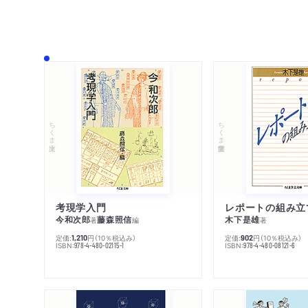
ちくま文庫
ちくま学芸文庫
考現学入門
レポートの組み立
今和次郎
藤森照信
木下是雄
著
編
著
定価:
円
（10％税込み）
定価:
円
（10％税込み）
1,210
902
ISBN:
ISBN:
978-4-480-02115-1
978-4-480-08121-6