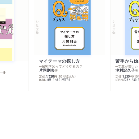
シリーズ・全集
シリーズ・全集
マイテーマの探し方
苦手から始
─探究学習ってどうやるの？
─文章が書けた
片岡則夫
津村記久子
著
著
一冊
定価:
円
（10％税込み）
定価:
円
（1
1,320
1,210
ISBN:
ISBN:
978-4-480-25117-6
978-4-480-2