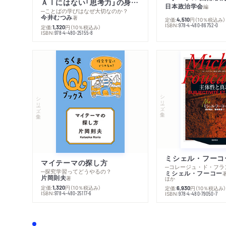
ＡＩにはない「思考力」の身につけ方
日本政治学会
編
─ことばの学びはなぜ大切なのか？
今井むつみ
著
定価:
円
（10％税込み）
4,510
ISBN:
978-4-480-86752-0
定価:
円
（10％税込み）
1,320
ISBN:
978-4-480-25155-8
シリーズ・全集
シリーズ・全集
マイテーマの探し方
─探究学習ってどうやるの？
ミシェル・フーコー
片岡則夫
著
ほか
定価:
円
（10％税込み）
1,320
定価:
円
（10％税込み
6,930
ISBN:
978-4-480-25117-6
ISBN:
978-4-480-79050-7