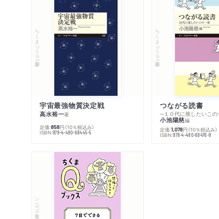
ちくまプリマー新書
ちくまプリマー新書
宇宙最強物質決定戦
つながる読書
高水裕一
─１０代に推したいこの
著
小池陽慈
編
定価:
円
（10％税込み）
858
定価:
円
（10％税込み）
1,078
ISBN:
978-4-480-68445-5
ISBN:
978-4-480-68476-9
シリーズ・全集