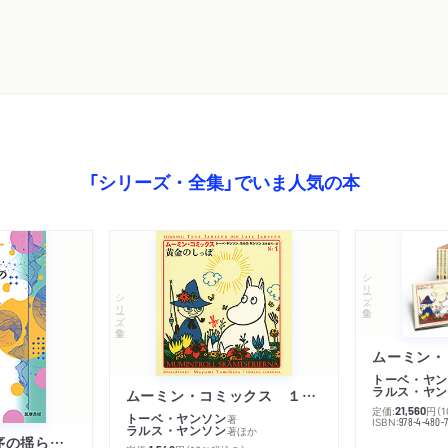
「シリーズ・全集」でいま人気の本
シリーズ・全集
シリーズ・全集
トーベ・ヤン
ラルス・ヤン
ムーミン・コミックス １ 黄金のしっぽ
定価:
円
（
21,560
トーベ・ヤンソン
著
ISBN:
978-4-480-
ラルス・ヤンソン
著
ほか
「リベラル国際秩序の揺らぎ」再考 年報政治学２０２６‐Ⅰ