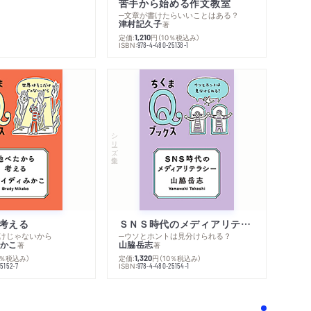
苦手から始める作文教室
─文章が書けたらいいことはある？
津村記久子
著
定価:
円
（10％税込み）
1,210
ISBN:
978-4-480-25138-1
シリーズ・全集
内容紹介・目次
シリーズ・関連本
感想をおくる
考える
ＳＮＳ時代のメディアリテラシー
けじゃないから
─ウソとホントは見分けられる？
かこ
山脇岳志
著
著
0％税込み）
定価:
円
（10％税込み）
1,320
ISBN:
5152-7
978-4-480-25154-1