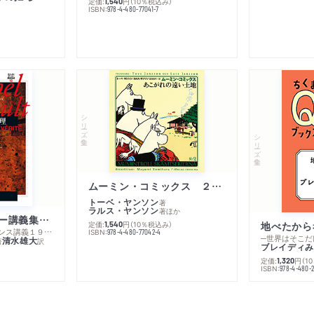
定価:
円
（10％税込み）
1,540
ISBN:
978-4-480-77041-7
シリーズ・全集
シリーズ・全集
ムーミン・コミックス ２ あこがれの遠い土地
トーベ・ヤンソン
著
ラルス・ヤンソン
著
ほか
ミシェル・フーコー講義集成１０ 主体性と真理
定価:
円
（10％税込み）
地べたから
1,540
─コレージュ・ド・フランス講義１９８０－１９８１年度
ISBN:
978-4-480-77042-4
─世界はそこだ
清水雄大
著
訳
ブレイディみ
定価:
円
（1
1,320
）
ISBN:
978-4-480-2