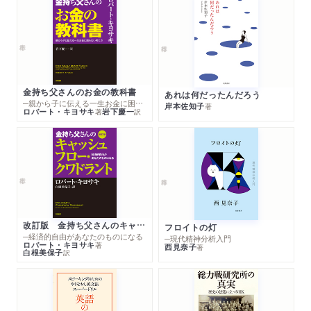
金持ち父さんのお金の教科書
あれは何だったんだろう
─親から子に伝える一生お金に困らない考え方
岸本佐知子
著
ロバート・キヨサキ
岩下慶一
著
訳
改訂版 金持ち父さんのキャッシュフロー・クワドラント
フロイトの灯
─経済的自由があなたのものになる
─現代精神分析入門
ロバート・キヨサキ
著
西見奈子
著
白根美保子
訳