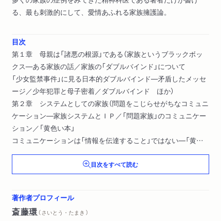
る、最も刺激的にして、愛情あふれる家族擁護論。
目次
第１章 母親は「諸悪の根源」である（家族というブラックボッ
クス―ある家族の話／家族の「ダブルバインド」について
「少女監禁事件」に見る日本的ダブルバインド―矛盾したメッセ
ージ／少年犯罪と母子密着／ダブルバインド ほか）
第２章 システムとしての家族（問題をこじらせがちなコミュニ
ケーション―家族システムとＩＰ／「問題家族」のコミュニケー
ション／「黄色い本」
コミュニケーションは「情報を伝達すること」ではない―「黄色
い本」ふたたび／対話はなぜ困難か／対話とコンテクスト ほ
目次をすべて読む
か）
第３章 「世間」と「家族」と「個人」（負け犬は吠えるがエディプ
スは続く―「負け犬」のリアリティ／負け犬はペニスを羨望する
著作者プロフィール
か
斎藤環
（ さいとう・たまき ）
虚像としての「世間」と「家族」―「負け犬」ふたたび／「世間」の機