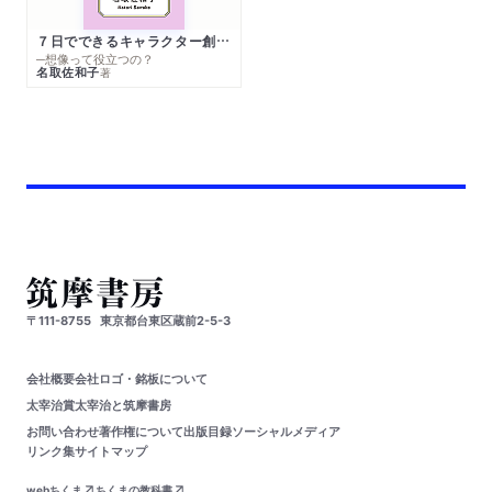
７日でできるキャラクター創作入門
─想像って役立つの？
名取佐和子
著
〒111-8755
東京都台東区蔵前2-5-3
会社概要
会社ロゴ・銘板について
太宰治賞
太宰治と筑摩書房
お問い合わせ
著作権について
出版目録
ソーシャルメディア
リンク集
サイトマップ
webちくま
ちくまの教科書