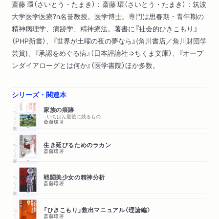
斎藤 環（さいとう・たまき）：斎藤 環（さいとう・たまき）：筑波
能／「世間」と「神」 ほか）
大学医学医療?n名誉教授。医学博士。専門は思春期・青年期の
第４章 家族の価値観（「働くこと」は「義務」だろうか―就労は
精神病理学、病跡学、精神療法。著書に『社会的ひきこもり』
義務ではない／「謝れ職業人」
（PHP新書）、『世界が土曜の夜の夢なら』(角川書店／角川財団学
流動化に抵抗する家族―Ｔ先生の思い出／就労の義務と家族の
芸賞)、『承認をめぐる病』（日本評論社⇒ちくま文庫）、『オープ
自明性 ほか）
ンダイアローグとは何か』（医学書院）ほか多数。
第５章 結婚と家族の理不尽（「家族」は遺伝するだろうか―遺
伝学的に不正な「女帝」？／遺伝学的象徴の欺瞞
「結婚」は「幸福」の前提か？―結婚という理不尽／結婚＝成熟か
シリーズ・関連本
／異性間＝異文化間交流を支援する ほか）
家族の痕跡
ちくま文庫
─いちばん最後に残るもの
斎藤環
著
ちくま文庫
生き延びるためのラカン
斎藤環
著
ちくま文庫
戦闘美少女の精神分析
斎藤環
著
ちくま文庫
「ひきこもり」救出マニュアル〈理論編〉
斎藤環
著