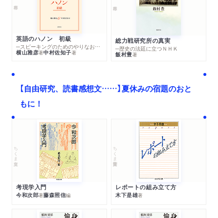
英語のハノン 初級
総力戦研究所の真実
─スピーキングのためのやりなおし英文法スーパードリル
─歴史の法廷に立つＮＨＫ
横山雅彦
中村佐知子
著
著
飯村豊
著
【自由研究、読書感想文……】夏休みの宿題のおと
もに！
ちくま文庫
ちくま学芸文庫
考現学入門
レポートの組み立て方
今和次郎
藤森照信
木下是雄
著
編
著