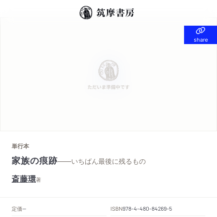
share
share
単行本
家族の痕跡
——いちばん最後に残るもの
斎藤環
著
定価
ISBN
--
978-4-480-84269-5