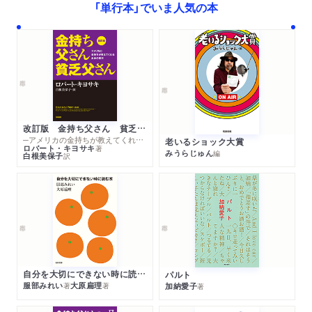
「単行本」でいま人気の本
改訂版 金持ち父さん 貧乏父さん
─アメリカの金持ちが教えてくれるお金の哲学
老いるショック大賞
ロバート・キヨサキ
著
みうらじゅん
編
白根美保子
訳
自分を大切にできない時に読む本
パルト
服部みれい
大原扁理
加納愛子
著
著
著