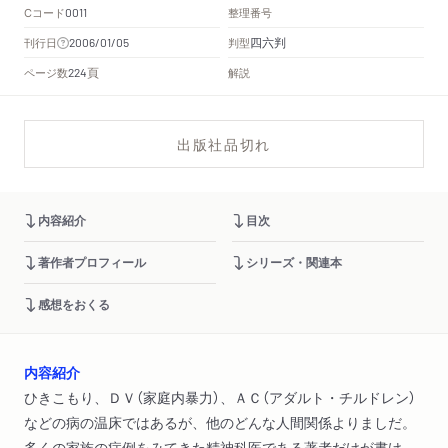
Cコード
整理番号
0011
四六判
刊行日
判型
2006/01/05
頁
ページ数
解説
224
出版社品切れ
内容紹介
目次
著作者プロフィール
シリーズ・関連本
感想をおくる
内容紹介
ひきこもり、ＤＶ（家庭内暴力）、ＡＣ（アダルト・チルドレン）
などの病の温床ではあるが、他のどんな人間関係よりましだ。
多くの家族の症例をみてきた精神科医である著者だけが書け