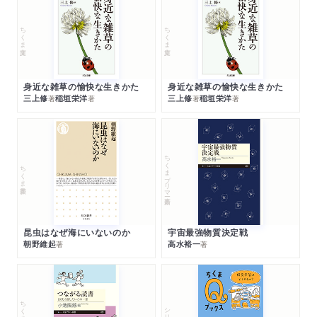
ちくま文庫
ちくま文庫
身近な雑草の愉快な生きかた
身近な雑草の愉快な生きかた
三上修
稲垣栄洋
三上修
稲垣栄洋
著
著
著
著
ちくまプリマー新書
ちくま新書
昆虫はなぜ海にいないのか
宇宙最強物質決定戦
朝野維起
高水裕一
著
著
シリーズ・全集