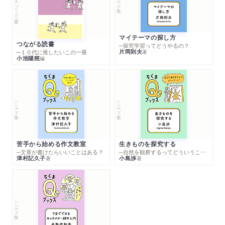
ちくまプリマー新書
マイテーマの探し方
つながる読書
─探究学習ってどうやるの？
片岡則夫
著
─１０代に推したいこの一冊
小池陽慈
編
シリーズ・全集
シリーズ・全集
苦手から始める作文教室
生きものを探究する
─文章が書けたらいいことはある？
─自然を観察するってどういうこと？
津村記久子
小島渉
著
著
シリーズ・全集