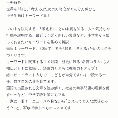
一発解答！
世界を「知る」「考える」ための好奇心がぐんぐん伸びる
小学生向けキーワード集！
世の中を説明する、「考える」ことの本質を知る、人の気持ちや
行動を説明する、最近よく聞く新しい常識など、小学生から知
っておきたいキーワードを集めて解説！
毎日１キーワード、70日で世界を「知る」「考える」ための土台を
つくります。
キーワードに関連するマメ知識、歴史に残る「名言コラム」も人
物伝とともに収録し、語彙力とともに教養力もアップ！
総ルビ・イラスト入りで、こどもが自分ですいすい読める一
冊。自学自習の芽を育てます。
国語で出題される文章を読み解く、社会の時事問題の理解を促
す……など、中学受験対策にもマル。
一家に一冊！ ニュースを見ながら「これってどんな意味だろ
う？」と、家族で学ぶのもオススメです。