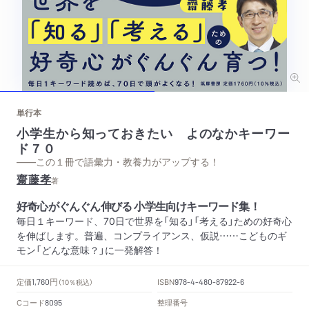
単行本
小学生から知っておきたい よのなかキーワー
ド７０
——この１冊で語彙力・教養力がアップする！
齋藤孝
著
好奇心がぐんぐん伸びる 小学生向けキーワード集！
毎日１キーワード、70日で世界を「知る」「考える」ための好奇心
を伸ばします。普遍、コンプライアンス、仮説……こどものギ
モン「どんな意味？」に一発解答！
円
定価
ISBN
1,760
（10％税込）
978-4-480-87922-6
Cコード
整理番号
8095