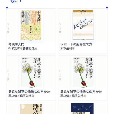
もに！
ちくま文庫
ちくま学芸文庫
考現学入門
レポートの組み立て方
今和次郎
藤森照信
木下是雄
著
編
著
ちくま文庫
ちくま文庫
身近な雑草の愉快な生きかた
身近な雑草の愉快な生きかた
三上修
稲垣栄洋
三上修
稲垣栄洋
著
著
著
著