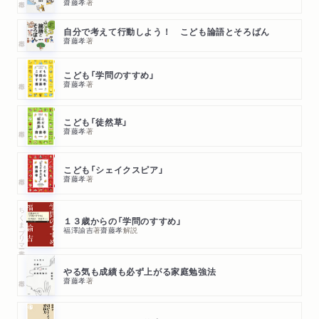
4日め カリスマ
齋藤孝
著
5日め 楽観主義／悲観主義
自分で考えて行動しよう！ こども論語とそろばん
6日め 承認欲求
齋藤孝
著
7日め ストイック
名言コラム7 パスカル「人間は考える葦である」
こども「学問のすすめ」
齋藤孝
著
第8週 人の心を説明するには？〔応用編〕
こども「徒然草」
1日め トラウマ
齋藤孝
著
2日め コンプレックス
3日め ダブルスタンダード
こども「シェイクスピア」
4日め ジレンマ
齋藤孝
著
5日め カタルシス
ちくまプリマー新書
6日め ゾーン
１３歳からの「学問のすすめ」
福澤諭吉
著
齋藤孝
解説
7日め 主体的／受動的
名言コラム8 『平家物語』「おごれる人も久しからず」
やる気も成績も必ず上がる家庭勉強法
齋藤孝
著
第9週 自分がどう行動するか？
1日め 戦略／戦術