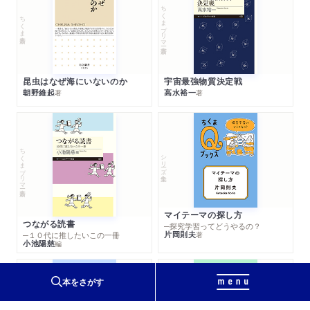
ちくまプリマー新書
ちくま新書
昆虫はなぜ海にいないのか
宇宙最強物質決定戦
朝野維起
高水裕一
著
著
ちくまプリマー新書
シリーズ・全集
マイテーマの探し方
つながる読書
─探究学習ってどうやるの？
片岡則夫
著
─１０代に推したいこの一冊
小池陽慈
編
本をさがす
シリーズ・全集
シリーズ・全集