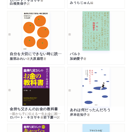
ロバート・キヨサキ
著
か者であれ」
みうらじゅん
編
白根美保子
訳
参考資料
五十音キーワードさくいん
自分を大切にできない時に読む本
パルト
服部みれい
大原扁理
加納愛子
著
著
著
金持ち父さんのお金の教科書
あれは何だったんだろう
─親から子に伝える一生お金に困らない考え方
岸本佐知子
著
ロバート・キヨサキ
岩下慶一
著
訳