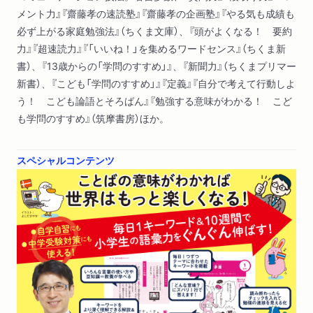
メント力』『齋藤孝の速読塾』『齋藤孝の企画塾』『やる気も成績も
4日め 規範／ルール
必ず上がる家庭勉強法』（ちくま文庫）、『頭がよくなる！ 要約
5日め トレードオフ
力』『超速読力』『「いいね！」を集めるワードセンス』（ちくま新
6日め 近代化
書）、『13歳からの「学問のすすめ」』、『新聞力』（ちくまプリマー
7日め グローバリゼーション
新書）、『こども「学問のすすめ」』『定義』『自分で考えて行動しよ
名言コラム2 福沢諭吉「天は人の上に人を造らず、人の下に人
う！ こども論語とそろばん』『勉強する意味がわかる！ こど
を造らず」
も学問のすすめ』（筑摩書房）ほか。
第3週 世の中を説明するには？〔基本編〕
1日め 合理／非合理
スペシャルコンテンツ
2日め 科学的
3日め 因果関係
4日め パラダイム
5日め デフォルメ（誇張）
6日め メタファー（比喩）
7日め 仮説
名言コラム3 シェイクスピア「生きるべきか、死ぬべきか、そ
れが問題だ」