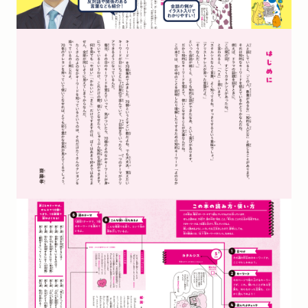
第4週 世の中を説明するには？〔応用編〕
1日め 弁証法（正反合、対話法）
2日め カオス／コスモス
3日め 陽と陰
4日め 予定調和
5日め エントロピー
6日め クリティカル
7日め バイアス
名言コラム4 アインシュタイン「Ｅ＝ｍｃ２（Ｅイコールｍｃ
２乗）」
第5週 「観察する」ってこういうこと
1日め 先入観
2日め 固定観念
3日め メタ
4日め 主観／客観
5日め ポジティブ／ネガティブ