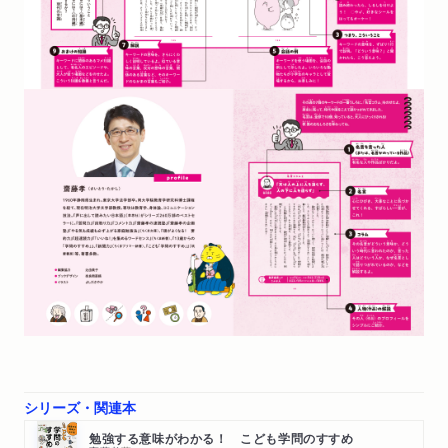
6日め 凝視／俯瞰
7日め ミクロ／マクロ
名言コラム5 デカルト「われ思う、ゆえにわれあり」
第6週 「考える」ってこういうこと
1日め 具体的／抽象的
2日め 一般的／個人的
3日め 絶対的／相対的
4日め 哲学
5日め 理性／感情
6日め センス
7日め 偶然／必然
名言コラム6 ソクラテス「無知の知」
第7週 人の心を説明するには？〔基本編〕
1日め アイデンティティ
2日め 利己的／利他的
シリーズ・関連本
3日め 自己中心的
勉強する意味がわかる！ こども学問のすすめ