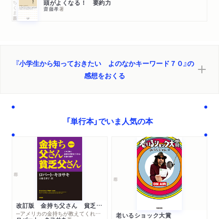
ちくま新書
2日め 短期／中期／長期
頭がよくなる！ 要約力
齋藤孝
著
3日め マルチタスク
4日め ユーティリティ
5日め プライオリティ
6日め フィードバック
『小学生から知っておきたい よのなかキーワード７０』の
7日め コスパ／タイパ
感想をおくる
名言コラム9 兼好法師「つれづれなるままに、日くらし、硯に
むかひて」
第10週 時代は変わる！ 現代の常識
「単行本」でいま人気の本
1日め サステナブル（持続可能）
2日め コンプライアンス
3日め ハラスメント
4日め リテラシー
5日め グレーゾーン／ホワイト／ブラック
6日め エビデンス
7日め ジェンダー
改訂版 金持ち父さん 貧乏父さん
名言コラム10 スティーブ・ジョブズ「ハングリーであれ、愚
─アメリカの金持ちが教えてくれるお金の哲学
老いるショック大賞