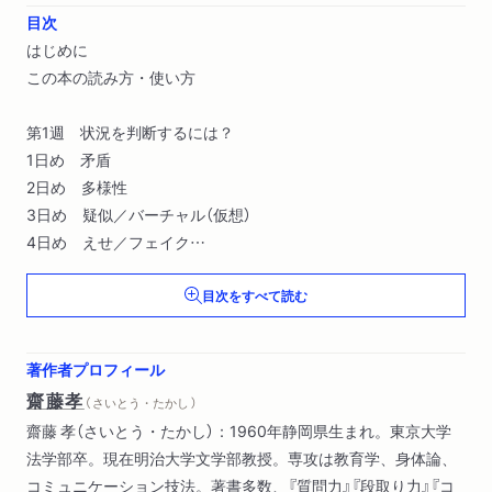
目次
はじめに
この本の読み方・使い方
第1週 状況を判断するには？
1日め 矛盾
2日め 多様性
3日め 疑似／バーチャル（仮想）
4日め えせ／フェイク
5日め カテゴリー（範疇）
目次をすべて読む
6日め 普遍／特殊
7日め 保守／ラディカル（革新）
名言コラム1 孔子「義を見て為ざるは、勇なきなり」
著作者プロフィール
齋藤孝
（ さいとう・たかし ）
第2週 世界を動かしているものは？
齋藤 孝（さいとう・たかし）：1960年静岡県生まれ。東京大学
1日め システム
法学部卒。現在明治大学文学部教授。専攻は教育学、身体論、
2日め コンセプト（概念）
コミュニケーション技法。著書多数、『質問力』『段取り力』『コ
3日め 理念