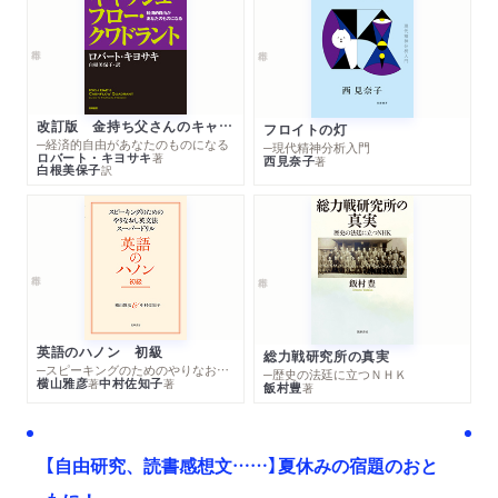
改訂版 金持ち父さんのキャッシュフロー・クワドラント
フロイトの灯
─経済的自由があなたのものになる
─現代精神分析入門
ロバート・キヨサキ
著
西見奈子
著
白根美保子
訳
英語のハノン 初級
総力戦研究所の真実
─スピーキングのためのやりなおし英文法スーパードリル
─歴史の法廷に立つＮＨＫ
横山雅彦
中村佐知子
著
著
飯村豊
著
【自由研究、読書感想文……】夏休みの宿題のおと