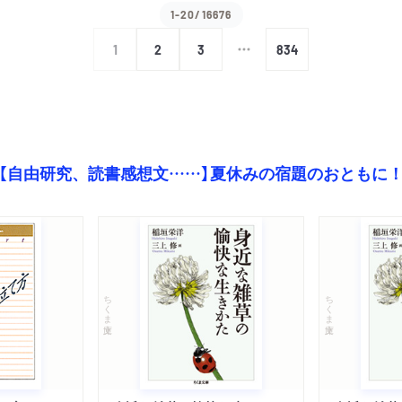
1-20/16676
1
2
3
834
【自由研究、読書感想文……】夏休みの宿題のおともに
ちくま文庫
ちくま文庫