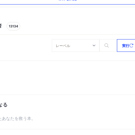
者
13134
実行
なる
たあなたを救う本。