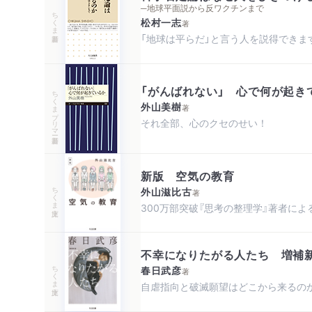
─地球平面説から反ワクチンまで
ちくま新書
松村一志
著
「地球は平らだ」と言う人を説得できま
「がんばれない」 心で何が起き
ちくまプリマー新書
外山美樹
著
それ全部、心のクセのせい！
新版 空気の教育
ちくま文庫
外山滋比古
著
300万部突破『思考の整理学』著者に
不幸になりたがる人たち 増補
ちくま文庫
春日武彦
著
自虐指向と破滅願望はどこから来るの