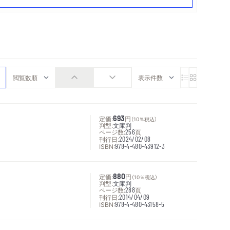
定価:
693
円
（10％税込）
判型:
文庫判
ページ数:
256
頁
刊行日:
2024/02/08
ISBN:
978-4-480-43912-3
定価:
880
円
（10％税込）
判型:
文庫判
ページ数:
288
頁
刊行日:
2014/04/09
ISBN:
978-4-480-43158-5