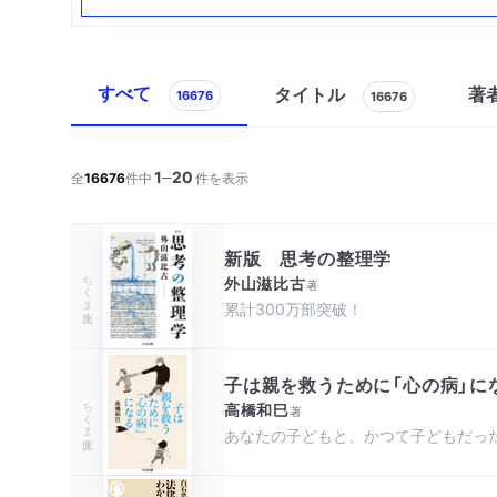
すべて
タイトル
著
16676
16676
1
20
─
全
16676
件中
件を表示
新版 思考の整理学
ちくま文庫
外山滋比古
著
累計300万部突破！
子は親を救うために「心の病」に
ちくま文庫
高橋和巳
著
あなたの子どもと、かつて子どもだっ