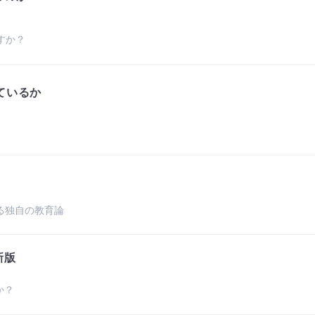
すか？
ているか
よる独自の教育論
新版
か？