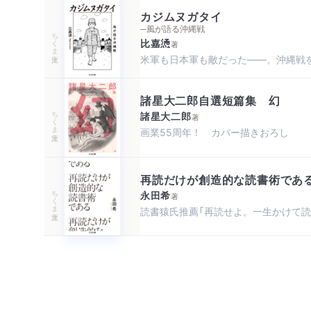
カジムヌガタイ
─風が語る沖縄戦
ちくま文庫
比嘉慂
著
米軍も日本軍も敵だった――。沖縄戦
諸星大二郎自選短篇集 幻
ちくま文庫
諸星大二郎
著
画業55周年！ カバー描きおろし
再読だけが創造的な読書術であ
ちくま文庫
永田希
著
読書猿氏推薦「再読せよ。一生かけて読