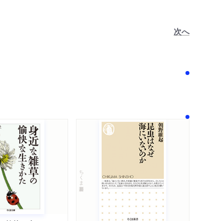
次へ
！
ちくま新書