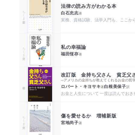
法律の読み方がわかる本
ちくま新書
白石忠志
著
実務、資格試験、法学入門も、ここか
私の幸福論
ちくま文庫
福田恆存
著
改訂版 金持ち父さん 貧乏父
─アメリカの金持ちが教えてくれるお金の哲
ロバート・キヨサキ
白根美保子
著
訳
お金と人生について 一度は読んでおき
傷を愛せるか 増補新版
ちくま文庫
宮地尚子
著