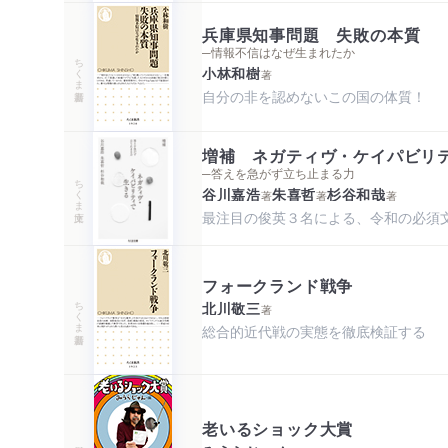
兵庫県知事問題 失敗の本質
─情報不信はなぜ生まれたか
ちくま新書
小林和樹
著
自分の非を認めないこの国の体質！
増補 ネガティヴ・ケイパビリ
─答えを急がず立ち止まる力
ちくま文庫
谷川嘉浩
朱喜哲
杉谷和哉
著
著
著
最注目の俊英３名による、令和の必須
フォークランド戦争
ちくま新書
北川敬三
著
総合的近代戦の実態を徹底検証する
老いるショック大賞