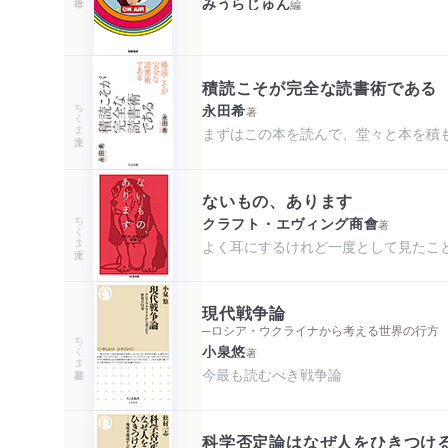
みうらじゅん
編
積読こそが完全な読書術である
ちくま文庫
永田希
著
まずはこの本を読んで、堂々と本を積
ないもの、あります
ちくま文庫
クラフト・エヴィング商會
著
よく耳にするけれど一度として見たこ
現代戦争論
─ロシア・ウクライナから考える世界の行方
ちくま新書
小泉悠
著
今最も読むべき戦争論
科学否定論はなぜ人をひきつけ