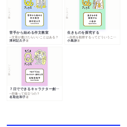
シリーズ・全集
シリーズ・全集
苦手から始める作文教室
生きものを探究する
─文章が書けたらいいことはある？
─自然を観察するってどういうこと？
津村記久子
小島渉
著
著
シリーズ・全集
７日でできるキャラクター創作入門
─想像って役立つの？
名取佐和子
著