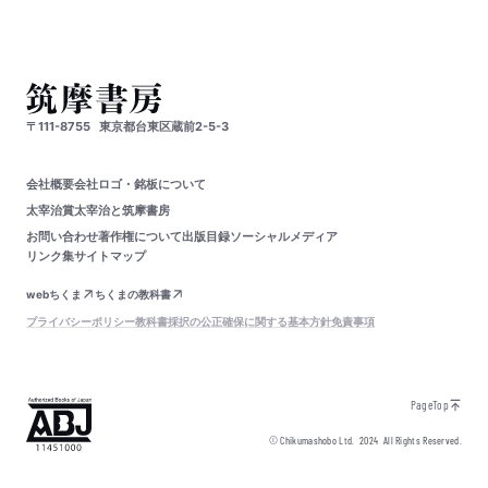
〒111-8755
東京都台東区蔵前2-5-3
会社概要
会社ロゴ・銘板について
太宰治賞
太宰治と筑摩書房
お問い合わせ
著作権について
出版目録
ソーシャルメディア
リンク集
サイトマップ
webちくま
ちくまの教科書
プライバシーポリシー
教科書採択の公正確保に関する基本方針
免責事項
PageTop
© Chikumashobo Ltd.
2024
All Rights Reserved.