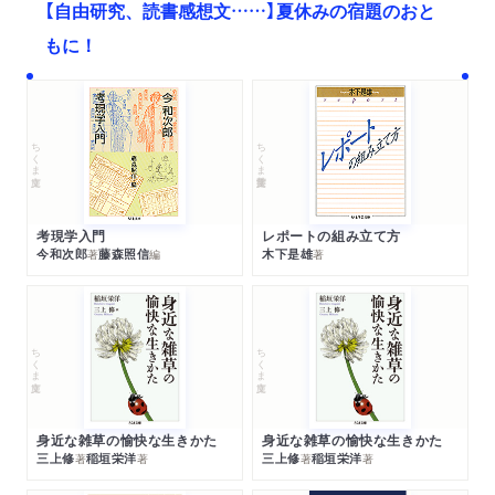
【自由研究、読書感想文……】夏休みの宿題のおと
もに！
ちくま文庫
ちくま学芸文庫
考現学入門
レポートの組み立て方
今和次郎
藤森照信
木下是雄
著
編
著
ちくま文庫
ちくま文庫
身近な雑草の愉快な生きかた
身近な雑草の愉快な生きかた
三上修
稲垣栄洋
三上修
稲垣栄洋
著
著
著
著