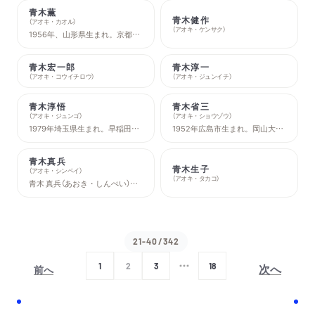
青木薫
青木健作
（
アオキ・カオル
）
（
アオキ・ケンサク
）
1956年、山形県生まれ。京都大学理学部卒業、同大学院修了。理学博士。翻訳家。訳書に『物理学に生きて』、『アインシュタイン論文選』（以上ちくま学芸文庫）、『フェルマーの最終定理』、『暗号解読』（以上新潮文庫）などがある。
青木宏一郎
青木淳一
（
アオキ・コウイチロウ
）
（
アオキ・ジュンイチ
）
青木淳悟
青木省三
（
アオキ・ジュンゴ
）
（
アオキ・ショウゾウ
）
1979年埼玉県生まれ。早稲田大学在学中の2003年、「四十日と四十夜のメルヘン」で新潮新人賞を受賞。2005年、第一作品集『四十日と四十夜のメルヘン』で野間文芸新人賞を、2012年には『私のいない高校』で三島由紀夫賞を受賞した。その他の著作に『このあいだ東京でね』などがある。
1952年広島市生まれ。岡山大学医学部卒業。岡山大学医学部神経精神医学教室助教授を経て、現在、川崎医科大学精神科学教室主任教授。臨床精神医学、特に精神療法、思春期青年期を専門としている。著書に『思春期 こころのいる場所』、『時代が締め出すこころ』、『思春期の心の臨床』、『精神科臨床ノート』、共著に『心理療法とは何か』、『心理療法の基本』など。
青木真兵
青木生子
（
アオキ・シンペイ
）
（
アオキ・タカコ
）
青木 真兵（あおき・しんぺい）：1983年埼玉県生まれ。「人文系私設図書館ルチャ・リブロ」キュレーター。思想家。古代地中海史（フェニキア・カルタゴ）研究者。博士（文学）。社会福祉士。2014年より実験的ネットラジオ「オムライスラヂオ」の配信をライフワークとしている。2016年より奈良県東吉野村に移住し、自宅を私設図書館として開きつつ、就労支援や若者支援、企業の組織文化づくりなどに携わっている。著書に『手づくりのアジール──「土着の知」が生まれるところ』（晶文社）、『武器としての土着思考』（東洋経済新報社）、共著に『彼岸の図書館──ぼくたちの「移住」のかたち』（夕書房）、『山學ノオト』シリーズ（エイチアンドエスカンパニー）、『つくる人になるためにーー若き建築家と思想家の往復書簡』（灯光舎）など。
21-40/342
次へ
1
2
3
18
前へ