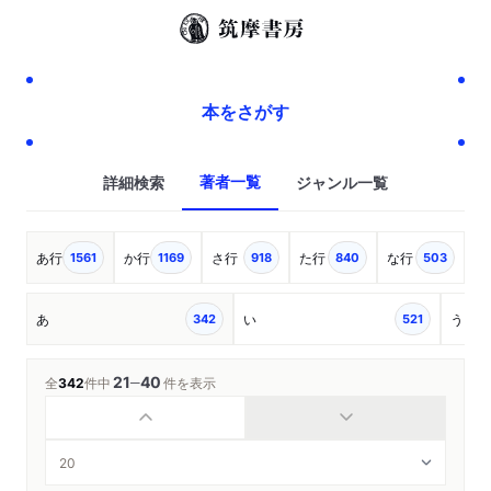
本をさがす
著者一覧
詳細検索
ジャンル一覧
あ行
か行
さ行
た行
な行
は
1561
1169
918
840
503
あ
い
う
342
521
21
40
─
全
342
件中
件を表示