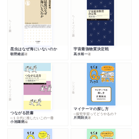
ちくまプリマー新書
ちくま新書
昆虫はなぜ海にいないのか
宇宙最強物質決定戦
朝野維起
高水裕一
著
著
ちくまプリマー新書
シリーズ・全集
マイテーマの探し方
つながる読書
─探究学習ってどうやるの？
片岡則夫
著
─１０代に推したいこの一冊
小池陽慈
編