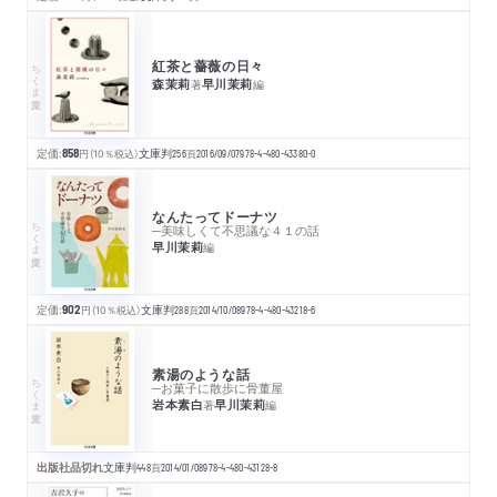
紅茶と薔薇の日々
ちくま文庫
森茉莉
早川茉莉
著
編
定価:
858
円
（10％税込）
文庫判
256
頁
2016/09/07
978-4-480-43380-0
なんたってドーナツ
ちくま文庫
─美味しくて不思議な４１の話
早川茉莉
編
定価:
902
円
（10％税込）
文庫判
288
頁
2014/10/08
978-4-480-43218-6
素湯のような話
ちくま文庫
─お菓子に散歩に骨董屋
岩本素白
早川茉莉
著
編
出版社品切れ
文庫判
448
頁
2014/01/08
978-4-480-43128-8