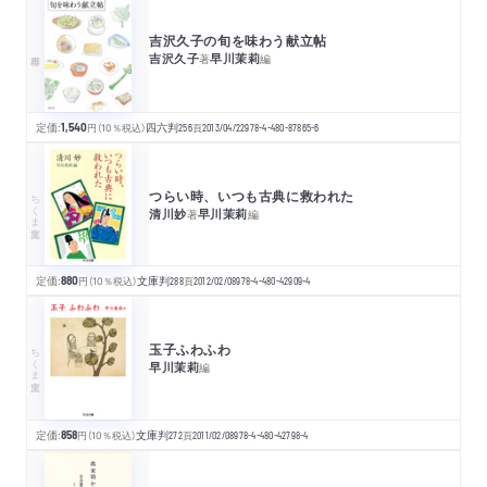
吉沢久子の旬を味わう献立帖
吉沢久子
早川茉莉
著
編
定価:
1,540
円
（10％税込）
四六判
256
頁
2013/04/22
978-4-480-87865-6
つらい時、いつも古典に救われた
ちくま文庫
清川妙
早川茉莉
著
編
定価:
880
円
（10％税込）
文庫判
288
頁
2012/02/08
978-4-480-42909-4
玉子ふわふわ
ちくま文庫
早川茉莉
編
定価:
858
円
（10％税込）
文庫判
272
頁
2011/02/08
978-4-480-42798-4