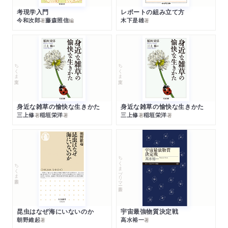
考現学入門
レポートの組み立て方
今和次郎
藤森照信
木下是雄
著
編
著
ちくま文庫
ちくま文庫
身近な雑草の愉快な生きかた
身近な雑草の愉快な生きかた
三上修
稲垣栄洋
三上修
稲垣栄洋
著
著
著
著
ちくまプリマー新書
ちくま新書
昆虫はなぜ海にいないのか
宇宙最強物質決定戦
朝野維起
高水裕一
著
著