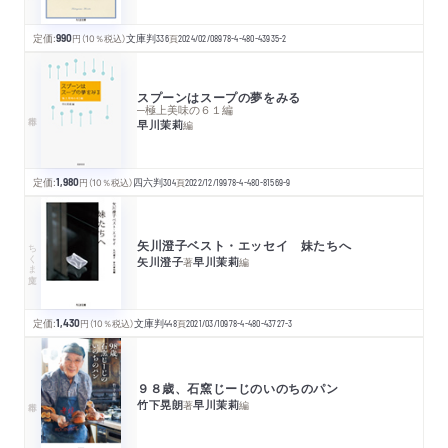
定価:
990
円
（10％税込）
文庫判
336
頁
2024/02/08
978-4-480-43935-2
スプーンはスープの夢をみる
─極上美味の６１編
早川茉莉
編
定価:
1,980
円
（10％税込）
四六判
304
頁
2022/12/19
978-4-480-81569-9
矢川澄子ベスト・エッセイ 妹たちへ
ちくま文庫
矢川澄子
早川茉莉
著
編
定価:
1,430
円
（10％税込）
文庫判
448
頁
2021/03/10
978-4-480-43727-3
９８歳、石窯じーじのいのちのパン
竹下晃朗
早川茉莉
著
編