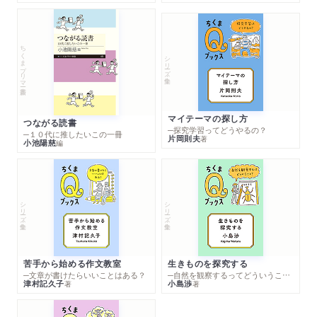
ちくまプリマー新書
シリーズ・全集
マイテーマの探し方
つながる読書
─探究学習ってどうやるの？
─１０代に推したいこの一冊
片岡則夫
著
小池陽慈
編
シリーズ・全集
シリーズ・全集
苦手から始める作文教室
生きものを探究する
─文章が書けたらいいことはある？
─自然を観察するってどういうこと？
津村記久子
小島渉
著
著