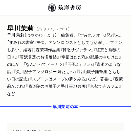
早川茉莉
（ハヤカワ・マリ）
早川 茉莉（はやかわ・まり）：編集者。『すみれノオト』発行人。
「すみれ図書室」主催。アンソロジストとしても活躍し、ファン
も多い。編著に森茉莉作品集『貧乏サヴァラン』『紅茶と薔薇の
日々』『贅沢貧乏のお洒落帖』『幸福はただ私の部屋の中だけに』
のほか、『なんたってドーナツ』『玉子ふわふわ』『素湯のような
話』『矢川澄子アンソロジー 妹たちへ』『片山廣子随筆集 ともし
い日の記念』『スプーンはスープの夢をみる』など。著書に『森茉
莉かぶれ』『修道院のお菓子と手仕事』（共著）『京都で寺カフェ』
など。
早川茉莉
の本