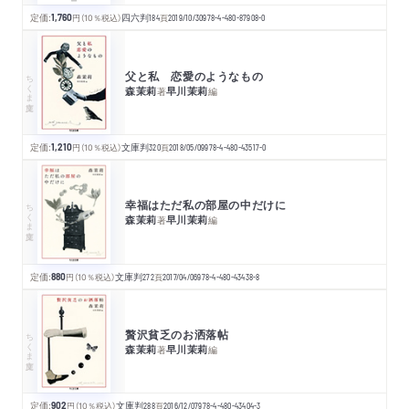
定価:
1,760
円
（10％税込）
四六判
184
頁
2019/10/30
978-4-480-87908-0
父と私 恋愛のようなもの
ちくま文庫
森茉莉
早川茉莉
著
編
定価:
1,210
円
（10％税込）
文庫判
320
頁
2018/05/09
978-4-480-43517-0
幸福はただ私の部屋の中だけに
ちくま文庫
森茉莉
早川茉莉
著
編
定価:
880
円
（10％税込）
文庫判
272
頁
2017/04/06
978-4-480-43438-8
贅沢貧乏のお洒落帖
ちくま文庫
森茉莉
早川茉莉
著
編
定価:
902
円
（10％税込）
文庫判
288
頁
2016/12/07
978-4-480-43404-3