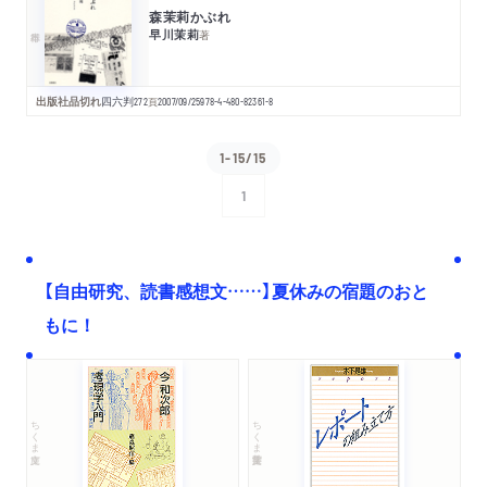
森茉莉かぶれ
早川茉莉
著
出版社品切れ
四六判
272
頁
2007/09/25
978-4-480-82361-8
1-15/15
1
次へ
【自由研究、読書感想文……】夏休みの宿題のおと
もに！
ちくま文庫
ちくま学芸文庫