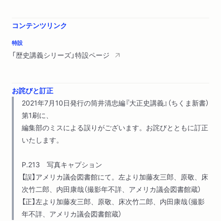
中国国権回収運動
破綻する幣原外交―第二次南京事件前後
コンテンツリンク
大正天皇論
特設
「歴史講義シリーズ」特設ページ
お詫びと訂正
2021年7月10日発行の筒井清忠編『大正史講義』（ちくま新書）
第1刷に、
編集部のミスによる誤りがございます。お詫びとともに訂正
いたします。
P.213 写真キャプション
【誤】アメリカ議会図書館にて。左より加藤友三郎、原敬、床
次竹二郎、内田康哉（撮影年不詳、アメリカ議会図書館蔵）
【正】左より加藤友三郎、原敬、床次竹二郎、内田康哉（撮影
年不詳、アメリカ議会図書館蔵）