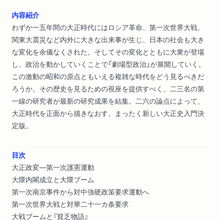
内容紹介
わずか一五年間の大正時代にはロシア革命、第一次世界大戦、
関東大震災など内外に大きな出来事が生じ、日本の社会も大き
な変化を余儀なくされた。そしてその変化とともに大衆が登場
し、政治を動かしていくことで「劇場型政治」が展開していく。
この激動の昭和の原点ともいえる複雑な時代をどう見るべきだ
ろうか。その歴史を見るための視座を提供すべく、二三名の第
一線の研究者が最新の研究成果を結集。二六の論点によって、
大正時代を正面から描きなおす、まったく新しい大正史入門決
定版。
目次
大正政変―第一次護憲運動
大隈内閣成立と大隈ブーム
第一次南京事件から対中強硬政策要求運動へ
第一次世界大戦と対華二十一カ条要求
大戦ブームと『貧乏物語』