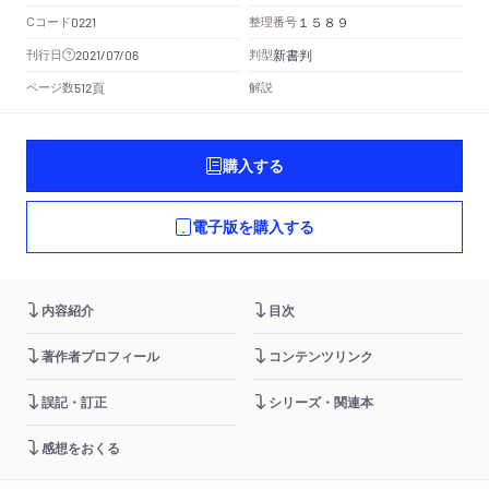
Cコード
整理番号
0221
１５８９
新書判
刊行日
判型
2021/07/06
頁
ページ数
解説
512
購入する
電子版を購入する
内容紹介
目次
著作者プロフィール
コンテンツリンク
誤記・訂正
シリーズ・関連本
感想をおくる