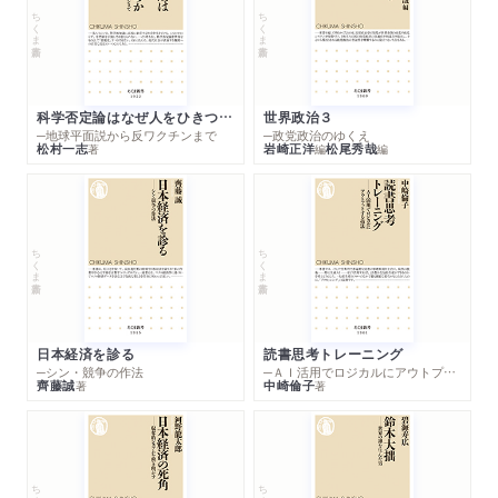
ちくま新書
ちくま新書
科学否定論はなぜ人をひきつけるのか
世界政治３
─地球平面説から反ワクチンまで
─政党政治のゆくえ
松村一志
岩崎正洋
松尾秀哉
著
編
編
ちくま新書
ちくま新書
日本経済を診る
読書思考トレーニング
─シン・競争の作法
─ＡＩ活用でロジカルにアウトプットする技法
齊藤誠
中崎倫子
著
著
ちくま新書
ちくま新書