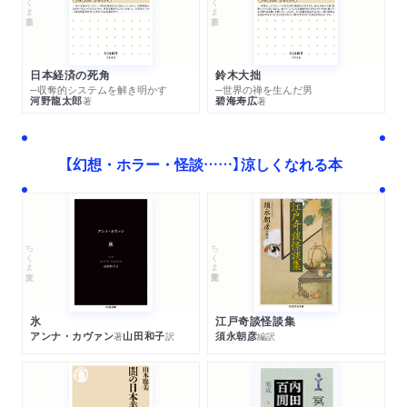
日本経済の死角
鈴木大拙
─収奪的システムを解き明かす
─世界の禅を生んだ男
河野龍太郎
碧海寿広
著
著
【幻想・ホラー・怪談……】涼しくなれる本
ちくま学芸文庫
ちくま文庫
江戸奇談怪談集
氷
須永朝彦
アンナ・カヴァン
山田和子
編訳
著
訳