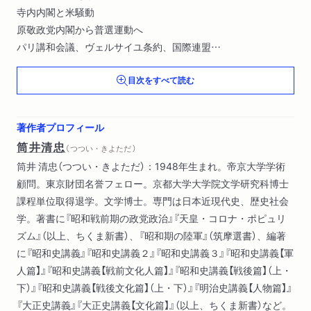
寺内内閣と米騒動
原敬政党内閣から普選運動へ
パリ講和会議、ヴェルサイユ条約、国際連盟
人種差別撤廃提案
目次をすべて読む
三・一独立万歳運動と朝鮮統治
シベリア出兵からソ連との国交樹立へ
日露戦争後の日米関係と石井・ランシング協定
著作者プロフィール
ワシントン会議―海軍軍縮条約と日英同盟廃棄
筒井清忠
（ つつい・きよただ ）
新人会―エリート型社会運動の開始
筒井 清忠（つつい・きよただ）：1948年生まれ。帝京大学学術
社会運動の諸相
顧問。東京財団名誉フェロー。京都大学大学院文学研究科博士
女性解放運動―『青踏』から婦選獲得同盟へ
課程単位取得退学。文学博士。専門は日本近現代史、歴史社会
国家改造運動
学。著書に『昭和戦前期の政党政治』『天皇・コロナ・ポピュリ
宮中某重大事件と皇太子訪欧
ズム』（以上、ちくま新書）、『昭和期の陸軍』（筑摩選書）、編著
関東大震災後の政治と後藤新平
に『昭和史講義』『昭和史講義２』『昭和史講義３』『昭和史講義【軍
排日移民法抗議運動
人篇】』『昭和史講義【戦前文化人篇】』『昭和史講義【戦後篇】（上・
「軍縮期」の社会と軍隊
下）』『昭和史講義【戦後文化篇】（上・下）』『明治史講義【人物篇】』
第二次護憲運動と加藤高明内閣
『大正史講義』『大正史講義【文化篇】』（以上、ちくま新書）など。
若槻礼次郎内閣と「劇場型政治」の開始