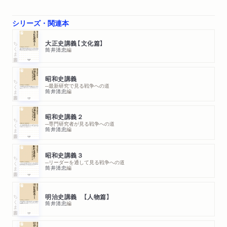
シリーズ・関連本
ちくま新書
大正史講義【文化篇】
筒井清忠
編
昭和史講義
ちくま新書
─最新研究で見る戦争への道
筒井清忠
編
昭和史講義２
ちくま新書
─専門研究者が見る戦争への道
筒井清忠
編
昭和史講義３
ちくま新書
─リーダーを通して見る戦争への道
筒井清忠
編
ちくま新書
明治史講義 【人物篇】
筒井清忠
編