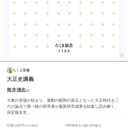
ちくま新書
大正史講義
筒井清忠
編
大衆の登場が始まり、激動の昭和の原点となった大正時代を二
六の論点で第一線の研究者が最新研究成果を結集し読み解く、
決定版全史。
円
定価
ISBN
1,430
（10％税込）
978-4-480-07416-4