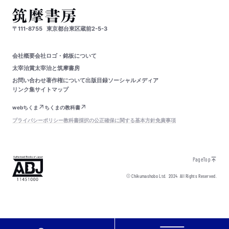
〒111-8755
東京都台東区蔵前2-5-3
会社概要
会社ロゴ・銘板について
太宰治賞
太宰治と筑摩書房
お問い合わせ
著作権について
出版目録
ソーシャルメディア
リンク集
サイトマップ
webちくま
ちくまの教科書
プライバシーポリシー
教科書採択の公正確保に関する基本方針
免責事項
PageTop
© Chikumashobo Ltd.
2024
All Rights Reserved.