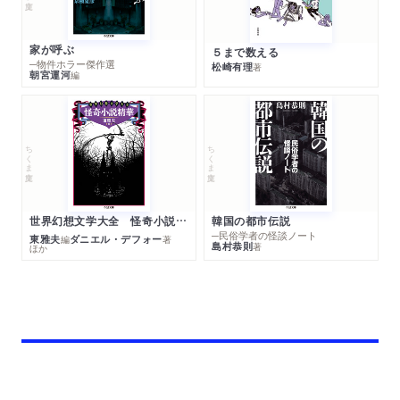
家が呼ぶ
５まで数える
─物件ホラー傑作選
松崎有理
著
朝宮運河
編
ちくま文庫
ちくま文庫
世界幻想文学大全 怪奇小説精華
韓国の都市伝説
─民俗学者の怪談ノート
東雅夫
ダニエル・デフォー
編
著
島村恭則
著
ほか