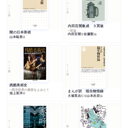
ちくま文庫
ちくま新書
内田百閒集成 ３冥途
─冥途
闇の日本美術
内田百閒
佐藤聖
著
編
山本聡美
著
ちくま学芸文庫
ちくま新書
残酷美術史
─西洋世界の裏面をよみとく
まんが訳 稲生物怪録
池上英洋
著
大塚英志
山本忠宏
監修
編
ちくま文庫