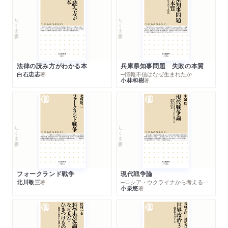
ちくま新書
ちくま新書
法律の読み方がわかる本
兵庫県知事問題 失敗の本質
白石忠志
─情報不信はなぜ生まれたか
著
小林和樹
著
ちくま新書
ちくま新書
フォークランド戦争
現代戦争論
北川敬三
─ロシア・ウクライナから考える世界の行方
著
小泉悠
著