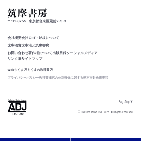
〒111-8755
東京都台東区蔵前2-5-3
会社概要
会社ロゴ・銘板について
太宰治賞
太宰治と筑摩書房
お問い合わせ
著作権について
出版目録
ソーシャルメディア
リンク集
サイトマップ
webちくま
ちくまの教科書
プライバシーポリシー
教科書採択の公正確保に関する基本方針
免責事項
PageTop
© Chikumashobo Ltd.
2024
All Rights Reserved.