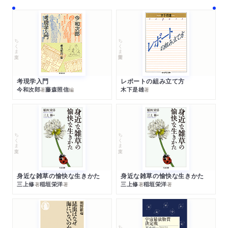
ちくま文庫
ちくま学芸文庫
考現学入門
レポートの組み立て方
今和次郎
藤森照信
木下是雄
著
編
著
ちくま文庫
ちくま文庫
身近な雑草の愉快な生きかた
身近な雑草の愉快な生きかた
三上修
稲垣栄洋
三上修
稲垣栄洋
著
著
著
著