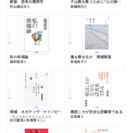
新版 思考の整理学
子は親を救うために「心の病」になる
外山滋比古
高橋和巳
著
著
ちくま文庫
ちくま文庫
私の幸福論
傷を愛せるか 増補新版
福田恆存
宮地尚子
著
著
ちくま文庫
ちくま文庫
増補 ネガティヴ・ケイパビリティで生きる
積読こそが完全な読書術である
─答えを急がず立ち止まる力
永田希
著
谷川嘉浩
朱喜哲
著
著
ほか