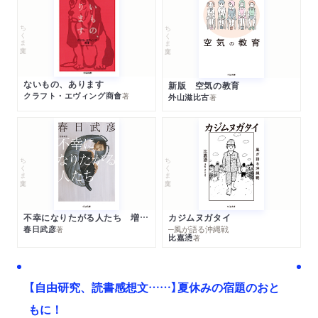
ちくま文庫
ちくま文庫
ないもの、あります
新版 空気の教育
クラフト・エヴィング商會
著
外山滋比古
著
ちくま文庫
ちくま文庫
不幸になりたがる人たち 増補新版
カジムヌガタイ
春日武彦
─風が語る沖縄戦
著
比嘉慂
著
【自由研究、読書感想文……】夏休みの宿題のおと
もに！