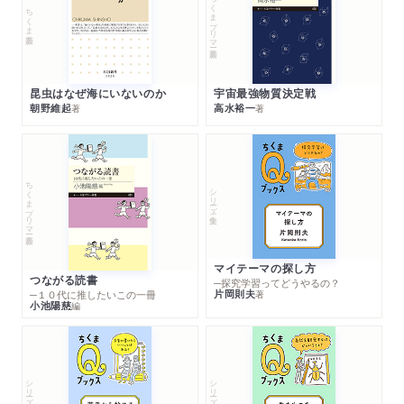
ちくまプリマー新書
ちくま新書
昆虫はなぜ海にいないのか
宇宙最強物質決定戦
朝野維起
高水裕一
著
著
ちくまプリマー新書
シリーズ・全集
マイテーマの探し方
つながる読書
─探究学習ってどうやるの？
片岡則夫
著
─１０代に推したいこの一冊
小池陽慈
編
シリーズ・全集
シリーズ・全集