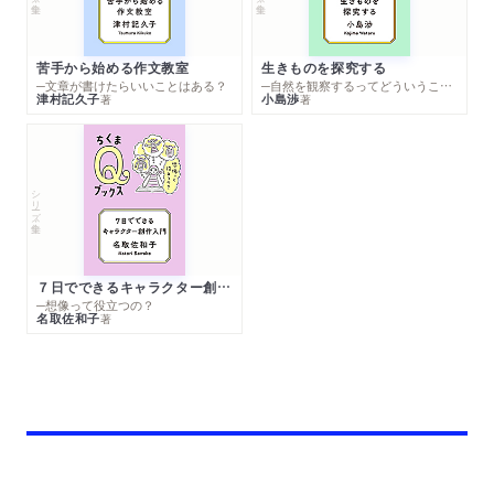
苦手から始める作文教室
生きものを探究する
─文章が書けたらいいことはある？
─自然を観察するってどういうこと？
津村記久子
小島渉
著
著
シリーズ・全集
７日でできるキャラクター創作入門
─想像って役立つの？
名取佐和子
著