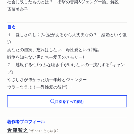
社会に映したものとは？ 衝撃の音楽&ジェンダー論。解説
斎藤美奈子
目次
１ 愛しさのしくみ（愛があるから大丈夫なの？―結婚という強
迫
あなたの虚実、忘れはしない―母性愛という神話
戦争を知らない男たち―愛国のメモリー）
２ 越境する性（うぶな聴き手がいけないの―撹乱する「キャン
プ」
やさしさが怖かった頃―年齢とジェンダー
ウラ＝ウラよ！―異性愛の彼岸）
３ 欲望の時空（黒いインクがきれいな歌―文字と郵便
目次をすべて読む
いいえ、欲しいの！ダイヤも―女性と都市
季節に褪せない心があれば、歌ってどんなに不幸かしら―抒情
と時間）
著作者プロフィール
舌津智之
（ ぜっつ・ともゆき ）