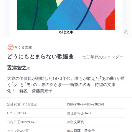
ちくま文庫
どうにもとまらない歌謡曲
——七〇年代のジェンダー
舌津智之
著
大衆の価値観が激動した1970年代。誰もが歌えた「あの曲」が描
く「女」と「男」の世界の揺らぎ――衝撃の名著、待望の文庫
化！ 解説 斎藤美奈子
円
定価
ISBN
902
（10％税込）
978-4-480-43821-8
Cコード
整理番号
せ
0173
-14-1
文庫判
刊行日
判型
2022/06/09
頁
斎藤 美奈子
ページ数
解説
336