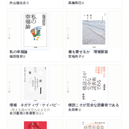
２ 〈麺・丼〉問答
外山滋比古
高橋和巳
著
著
丼物の「都鄙問答」／しっぽくの変態
３ とじなくても美味しいんです
ねぎの切り方／食堂でお月見を
ちくま文庫
ちくま文庫
４ 「あんかけ」をご存じですか？
出汁を食べる／それは玉子とじなのか？／「たぬき」にあらず／
夏の涼味／のっぺいの
謎
私の幸福論
傷を愛せるか 増補新版
福田恆存
宮地尚子
著
著
第４章 食堂と町中華の不思議
１ どこでも 〈中華そば〉
スバといなり／かまぼこはあるやなしや
ちくま文庫
ちくま文庫
２ 〈ちゃんぽん〉とりどり
丼のなかの別世界／昭和京都の「チヤンポン丼」／長崎憧憬／
〈中華〉と〈和風〉
増補 ネガティヴ・ケイパビリティで生きる
積読こそが完全な読書術である
３ 〈あんかけ〉の都
─答えを急がず立ち止まる力
永田希
著
谷川嘉浩
朱喜哲
著
著
ほか
［龍鳳］の品書き／町中華のチャンポン麺／魅惑の白／〈けいら
ん〉系中華／カレー丼