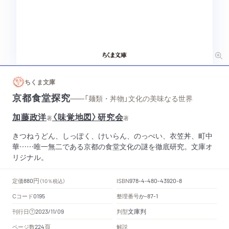
ちくま文庫
京都食堂探究
——「麺類・丼物」文化の美味なる世界
加藤政洋
〈味覚地図〉研究会
著
著
きつねうどん、しっぽく、けいらん、のっぺい、衣笠丼、町中
華……唯一無二である京都の食堂文化の謎を徹底研究。文庫オ
リジナル。
円
定価
ISBN
880
（10％税込）
978-4-480-43920-8
Cコード
整理番号
か
0195
-87-1
文庫判
刊行日
判型
2023/11/09
頁
ページ数
解説
224