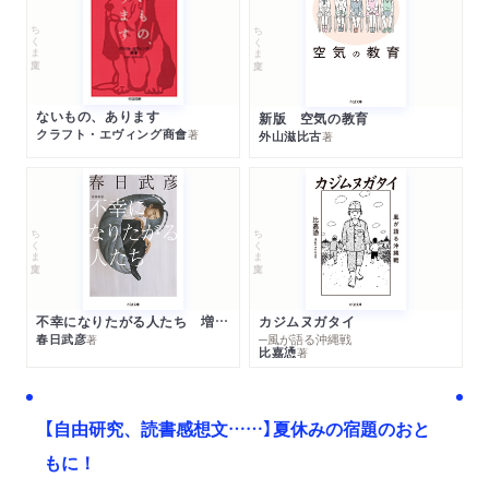
の正体
ちくま文庫
ちくま文庫
４ 台を替える愉しみ
「そばだいで」／うどん出汁の中華麺／「キーシマ」と「中はく」／
京料理のような／
「台ぬき」のいろいろ／空飛ぶマダムの後口直し／「玉吸い」と甘
ないもの、あります
新版 空気の教育
クラフト・エヴィング商會
著
外山滋比古
著
味でささやかなぜい
たくを
あとがき
ちくま文庫
ちくま文庫
引用・参考文献
不幸になりたがる人たち 増補新版
カジムヌガタイ
春日武彦
─風が語る沖縄戦
著
比嘉慂
著
【自由研究、読書感想文……】夏休みの宿題のおと
もに！