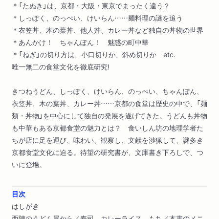
＊「たぬき」は、京都・大阪・東京でまったく違う？
＊しっぽく、のっぺい、けいらん……麺料理の謎を追う
＊衣笠丼、木の葉丼、他人丼、カレー丼など独自の丼物の世界
＊あんかけ！ ちゃんぽん！ 魅惑の町中華
＊「ねぎ」の切り方は、小口切りか、斜め切りか etc.
唯一無二の食堂文化を徹底研究!
きつねうどん、しっぽく、けいらん、のっぺい、ちゃんぽん、
衣笠丼、木の葉丼、カレー丼……京都の食堂は歴史の中で、「麺
類・丼物」を中心にして独自の発展を遂げてきた。うどんも丼物
も中華もある京都食堂の魅力とは？ 食いしん坊の地理学者た
ちが店に足を運び、味わい、観察し、文献を渉猟して、謎多き
京都食堂文化に迫る。待望の研究書が、文庫書き下ろしで、つ
いに登場。
目次
はしがき
西陣のうどん屋から／寿司、カレーライス、もち／本書のメニ