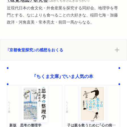
１ 京都のうどんには〇〇がのっています
（ みかくちずけんきゅうかい ）
華麗なる上おき／薄くて小さい○○
近現代日本の食文化・外食産業を探究する同好会。地理学を専
２ 卓袱から〈志津ぽく〉へ
門とする、なによりも食べることの大好きな、稲田七海・加藤
《下河原》の卓袱料理／「京坂の温飩屋」と「江戸の蕎麦屋」／江戸
政洋・河角直美・常本亮太・前田一馬からなる。
麺界の下剋上／異
風か異称か／「おかめ」のような
３ にゅうめんの正体
玉子焼き幻想／むかしのメニゥ／土鍋の真ん中に／「にゅうめ
『京都食堂探究』の感想をおくる
ん」は夏の味覚か
４ 〈しっぽく〉鍋のミッシングリンク
「長崎ちゃんぽん」鍋の謎／「うどんのすき焼き」／ベトベトの蕎
「ちくま文庫」でいま人気の本
麦／〝エンタツ〟鍋
／「芳香炉」をめぐる語り／食堂の「しっぽく鍋」
第３章 なにを「とじる」か
ちくま文庫
ちくま文庫
１ 謎かけ丼
丼物の名前／「親子」と「他人」／どちらをとじるか？／玉子で蓋
をする
新版 思考の整理学
子は親を救うために「心の病」になる