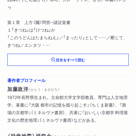
ゥ
第１章 上方〈麺〉問答─諸説覚書
１「きつね」は「けつね」か
「このうどんはたまらねえ」／「まったり」として……／断じて、
きつね／エンタツ・
アチャコの回想
目次をすべて読む
２ 「きつね」か「たぬき」か
「めしのお菜」／「大阪にそんなもんはない！」／「うどんです
か、そばですか？」／
著作者プロフィール
たぬきは一枚上手
加藤政洋
（ かとう・まさひろ ）
３ 「きつね」は化ける
1972年長野県生まれ。立命館大学文学部教員。専門は人文地理
（仮想）小林カツ代の驚き／謎の狐蕎麦
学。著書に『大阪 都市の記憶を掘り起こす』（ちくま新書）、『酒
４ 油揚げの魅力
場の京都学』（ミネルヴァ書房）、共著に『おいしい京都学 料理屋
油の臭み／惑いの〈麺〉問答
文化の歴史地理』（ミネルヴァ書房）などがある。
第２章 〈しっぽく〉の美学
〈味覚地図〉研究会