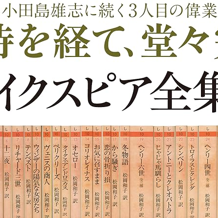
に訳者インタビューが掲載されました。「（それでも、あなたを
・演劇評論家、松岡和子さん」
評」で紹介されました。（評者：鴻巣友季子さん）「古典の語り
れました。「小川洋子さん、松岡和子さん万感 第69回菊池寛
2号で阿川佐和子さんと訳者の対談が掲載されました。「阿川佐和子
介されました。「毎日出版文化賞の人々／下 企画部門 松岡和
れました。（評者：渡辺保さん）