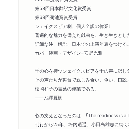
第58回日本翻訳文化賞受賞
第69回菊池寛賞受賞
シェイクスピア劇、個人全訳の偉業!
普遍的な魅力を備えた戯曲を、生き生きとし
詳細な注、解説、日本での上演年表をつける
カバー装画・デザイン=安野光雅
千の心を持つシェイクスピアを千の声に訳し
その声たちが舞台で親しみ合い、争い、口説
松岡和子の言葉の偉業である。
――池澤夏樹
心の支えとなったのは、「The readiness 
刊行から25年、坪内逍遥、小田島雄志に続く