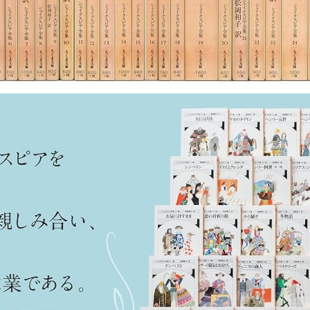
子さんの３冊の本棚」で紹介されました。
ネットTV」で『いまを生きるヒロインを ～シェイクスピア翻訳家
ンタビューが掲載されました。「言葉の力は時を超え シェー
ひろみさんと訳者の対談が掲載されました。「＜言葉と向き合う
全三三巻・ちくま文庫）完結をめぐって（１）（２）」
ンタビューが掲載されました。
ンタビューが掲載されました。
介されました。「松岡和子、シェイクスピア完訳 人間の愚か