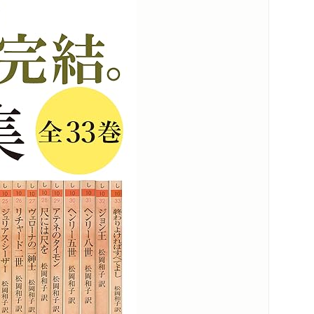
コンテンツリンク
メディア情報
 愛は壁を超える）恋する気持ち、人は
スペシャルコンテンツ
シリーズ・関連本
感想をおくる
直し シェイクスピア、隠れた本質暴く」
賞贈呈式」
のこの人に会いたい 第1371回 松岡和子〈翻
子さん」