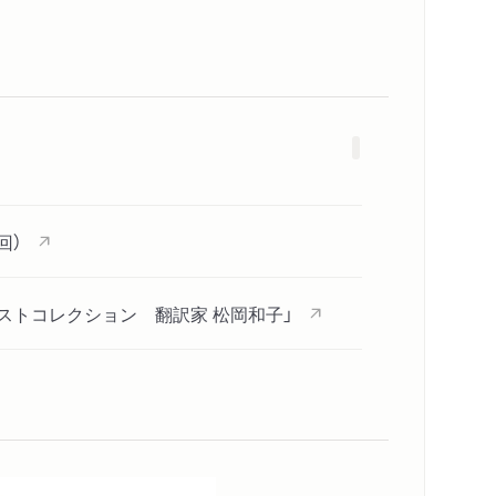
回）
ゲストコレクション 翻訳家 松岡和子」
日賞など４賞受賞スピーチ」
り」は「夏の夜」 運命の全訳」
内容紹介・目次
著作者プロフィール