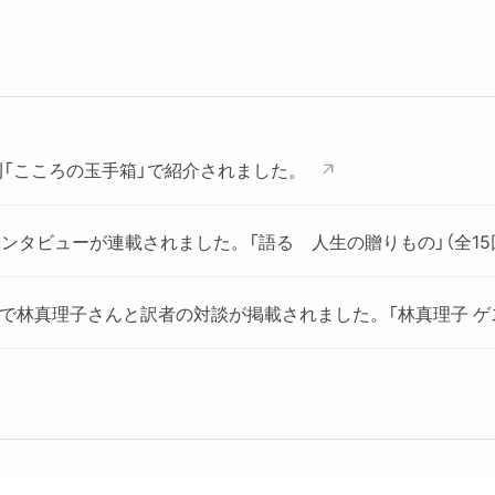
「こころの玉手箱」で紹介されました。
ンタビューが連載されました。「語る 人生の贈りもの」（全15
8号で林真理子さんと訳者の対談が掲載されました。「林真理子 
受賞スピーチが掲載されました。「一歩ずつ、わが道究め 朝
を受賞された方々の業績が紹介されました。「松岡和子さん 「始ま