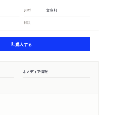
判型
文庫判
解説
購入する
メディア情報