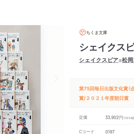
ちくま文庫
シェイクスピ
シェイクスピア
松岡
著
Next slide
第75回毎日出版文化賞（企
賞/２０２１年度朝日賞
定価
33,902
円
（10％
Cコード
0197