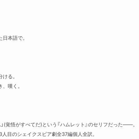
た日本語で。
。
分ける。
き、嘆く。
is all.」(覚悟がすべてだ)という『ハムレット』のセリフだった――。
3人目のシェイクスピア劇全37編個人全訳。