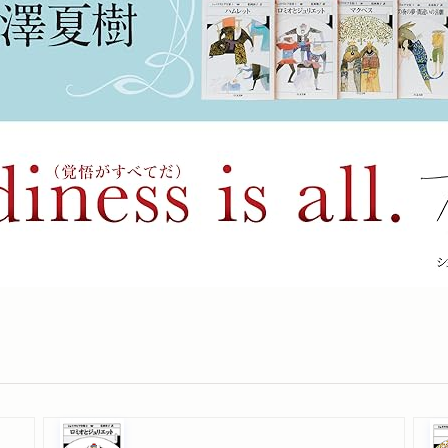
れました。「シェークスピア全訳、生きた言葉で 翻訳家・演
れました。「シェークスピア、3人目の全訳 ジュリエット口調
の寄稿が掲載されました。「“運命としか思えない” 訳者が綴る
介されました。「蜷川幸雄の遺産 彩の国シェイクスピア・シリ
」に訳者が出演しました。
れました。「２５年かけシェイクスピア個人全訳完結 人間肯