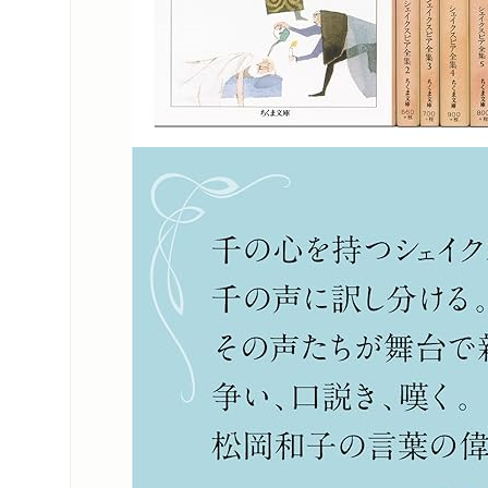
東京新聞「平田俊
新聞
2021/07/24
NHKE「ハート
TV
2021/07/20
東京新聞に訳者イ
新聞
2021/07/10
家・演劇評論家）」
週刊読書人に冬木
新聞
2021/07/09
イクスピア全集」（
毎日新聞に訳者イ
新聞
2021/07/05
図書新聞に訳者イ
新聞
2021/07/03
日本経済新聞で紹
新聞
2021/06/07