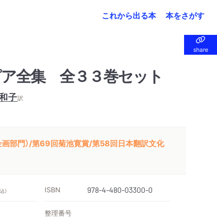
これから出る本
本をさがす
share
share
ア全集 全３３巻セット
和子
訳
画部門）/第69回菊池寛賞/第58回日本翻訳文化
ISBN
978-4-480-03300-0
税込）
整理番号