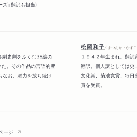
ーズ』翻訳も担当)
松岡和子
（ まつおか・かずこ 
劇喜劇史劇をふくむ36編の
１９４２年生まれ。翻訳
書いた。その作品の言語的豊
翻訳。個人訳としては史上
もなお、魅力を放ち続け
文化賞、菊池寛賞、毎日
賞を受賞。
ページ