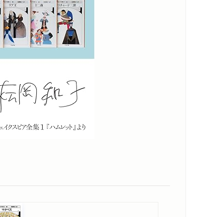
劇評論家の松岡和子さん、個人では３人
に注目」
『シェイクスピア全集』33巻個人全訳の
ーズ完結」
定の劇 翻訳家の松岡和子さん」