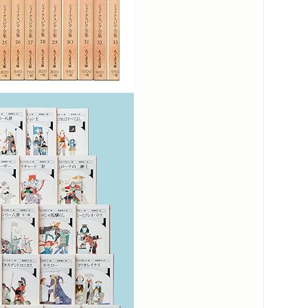
 松岡和子～』が放送されました。
クスピア劇を完訳 松岡和子さん（翻訳
、翻訳を楽しむ＞ 松岡和子個人全訳 「シェ
さ肯定する力」