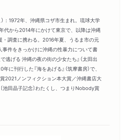
アルコールやるか／女性の依存症の特異さ／八
一生を決めた／生身の人間の話がおもしろい／
こ）：1972年、沖縄県コザ市生まれ。琉球大学
に強くなる読書案内②
0年代から2014年にかけて東京で、以降は沖縄
・調査に携わる。2016年夏、うるま市の元
二〇二〇年二月二三日
人事件をきっかけに沖縄の性暴力について書
ごわい／医療との関係／加害はパターン化して
で逃げる 沖縄の夜の街の少女たち』（太田出
みされている／お金をもらうか払うか／許諾の
020年に刊行した『海をあげる』（筑摩書房）で、
バーガーの文脈／身体は触らない／身体は自分
屋大賞2021ノンフィクション本大賞／沖縄書店大
／トランスクリプトの確認の仕方読書案内③
〔池田晶子記念〕わたくし、つまりNobody賞
 二〇二一年三月一二日
代／仲間は当事者／学校現場の変化／公認心理
義性／暴力をなくす練習／加害者プログラムの
／映画で描かれる暴力／打越正行さんの調査読