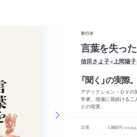
単行本
言葉を失った
信田さよ子
上間陽子
著
「聞く」の実際
アディクション・ＤＶの
学者。現場に居続ける二
との現実。
Next slide
定価
1,980
円
（10％税込