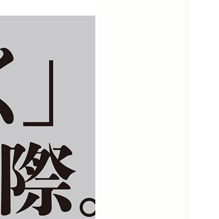
もの 二〇二一年三月二七日
じめるのか／臓器がぶらさがっている感覚／フ
害経験の読み替え／選択肢のすくなさ／家族の
ト／言葉を禁じる／性加害者の能動性／ユタを
ープンダイアローグの実践読書案内⑤
二一年五月一一日
たち／男性の語りのパターン／加害者の語り／
Ｖ被害者支援と警察／家族はもうだめなのか？
／親との関係を聞く／被害者共感の効果／権力
言葉の危うさ／ブルーオーシャンへ／被害者は
者の納得する言葉読書案内⑥
内容紹介・目次