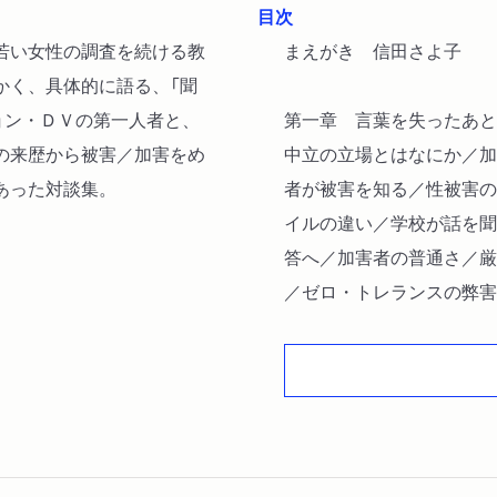
目次
若い女性の調査を続ける教
まえがき 信田さよ子
かく、具体的に語る、「聞
ョン・ＤＶの第一人者と、
第一章 言葉を失ったあと
の来歴から被害／加害をめ
中立の立場とはなにか／加
あった対談集。
者が被害を知る／性被害の
イルの違い／学校が話を聞
答へ／加害者の普通さ／厳
／ゼロ・トレランスの弊害
内①
第二章 カウンセリングと
月六日
精神科医にできないこと／
のグループ／沖縄から離れ