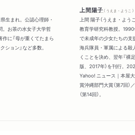
と／医者になるか、女性の
上間陽子
（ うえま・ようこ ）
〇年代の精神病院の経験が
岐阜県生まれ。公認心理師・
上間 陽子（うえま・よう
ネクタイを褒める／沈黙
問。お茶の水女子大学哲
教育学研究科教授。199
著作に『母が重くてたまら
で未成年の少女たちの支援
第三章 話を聞いて書く 
ィクション』など多数。
海兵隊員・軍属による殺
精神疾患の鋳型／解離は手
くことを決め、翌年『裸足
いる／精神科の役割／値踏
版、2017年）を刊行。2
とりかた／書く責任／モス
Yahoo! ニュース｜本
のもの／聞きとりのあと
賞沖縄部門大賞（第7回）／
（第14回）。
第四章 加害と被害の関係
被害者元年／起源は七〇年
師の国家資格／被害者の両
順番／加害者の書きづらさ