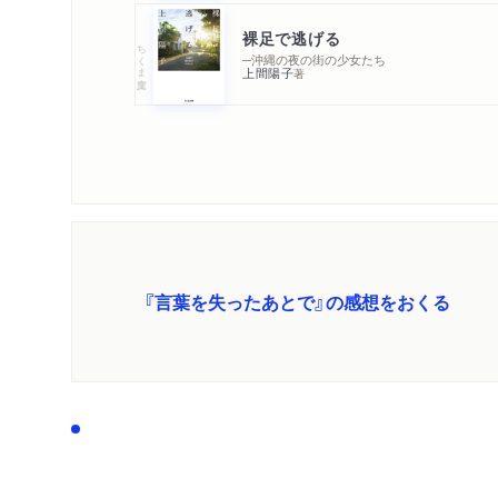
裸足で逃げる
ちくま文庫
─沖縄の夜の街の少女たち
上間陽子
著
『言葉を失ったあとで』の感想をおくる