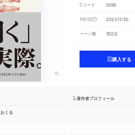
Cコード
0095
刊行日
2021/11/30
ページ数
352
頁
購入する
著作者プロフィール
をおくる