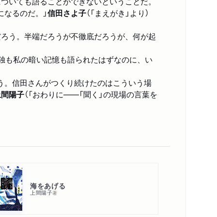
についても語ることができないということだ。
になるのだ。」
信田さよ子
（「まえがき」より）
だろう。半端だろうが不徹底だろうが、何が起
独も私の暗い記憶も語られたはずなのに、い
う。信田さんがつくり続けたのはこういう場
上間陽子
（「おわりに――「聞く」の現場の言葉を
海をあげる
上間陽子
著