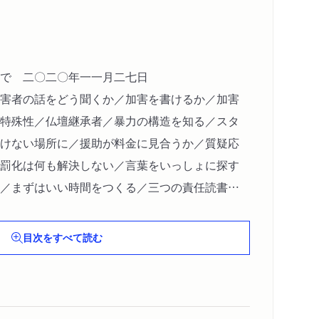
で 二〇二〇年一一月二七日
害者の話をどう聞くか／加害を書けるか／加害
特殊性／仏壇継承者／暴力の構造を知る／スタ
けない場所に／援助が料金に見合うか／質疑応
罰化は何も解決しない／言葉をいっしょに探す
／まずはいい時間をつくる／三つの責任読書案
目次をすべて読む
いう仕事、社会調査という仕事 二〇二一年二
教室の実践記録のおもしろさ／原点は児童臨床
て／「性の自己決定」の実際／社会調査が示すこ