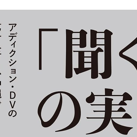
書案内④
第五章 言葉を禁じて残る
性被害をどのように語りは
ラッシュバックの意味／被
性虐待／語りのフォーマッ
買う／一二月の教室／オ
第六章 ケアと言葉 二〇
カウンセリングに来るひと
加害者プログラムの肝／Ｄ
／使えるものはぜんぶ使う
と言葉／「加害者」という
日々生まれている／当事